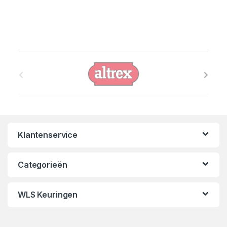
B
r
a
n
Klantenservice
d
s
Categorieën
C
WLS Keuringen
a
r