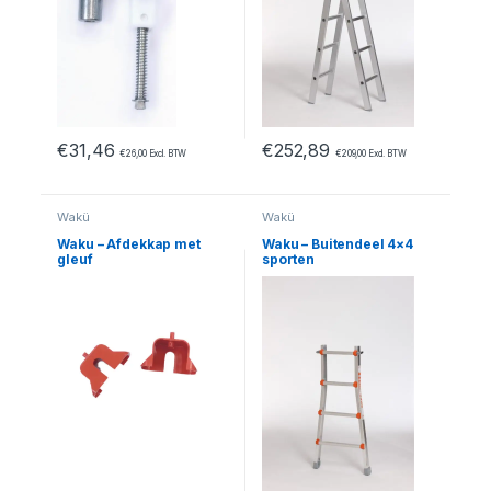
€
31,46
€
252,89
€
26,00
Excl. BTW
€
209,00
Excl. BTW
Wakü
Wakü
Waku – Afdekkap met
Waku – Buitendeel 4×4
gleuf
sporten