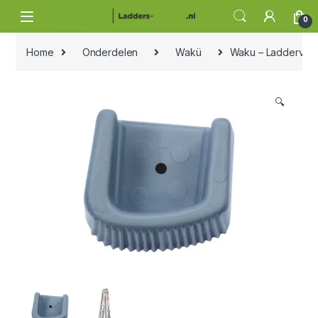
Skip to navigation
Skip to content
0
Home
Onderdelen
Wakü
Waku – Laddervoet 
🔍