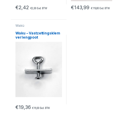
€
2,42
€
143,99
€
2,00
Excl. BTW
€
119,00
Excl. BTW
Wakü
Waku – Vastzettingsklem
verlengpoot
€
19,36
€
16,00
Excl. BTW