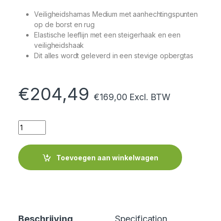
Veiligheidsharnas Medium met aanhechtingspunten
op de borst en rug
Elastische leeflijn met een steigerhaak en een
veiligheidshaak
Dit alles wordt geleverd in een stevige opbergtas
€
204,49
€
169,00
Excl. BTW
Quantity
Toevoegen aan winkelwagen
Beschrijving
Specification
Cer