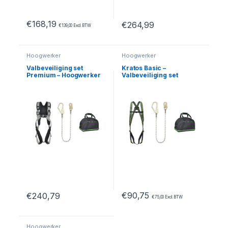
€
168,19
€
264,99
€
139,00
Excl. BTW
Dit product heeft meerdere var
Hoogwerker
Hoogwerker
Valbeveiliging set
Kratos Basic –
Premium – Hoogwerker
Valbeveiliging set
Hoogwerker
€
90,75
€
240,79
€
75,00
Excl. BTW
Dit product heeft meerdere variaties. Deze optie kan geko
Hoogwerker