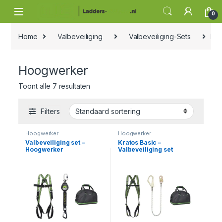
Skip to navigation
Skip to content
0
Home
Valbeveiliging
Valbeveiliging-Sets
Ho
Hoogwerker
Toont alle 7 resultaten
Filters
Hoogwerker
Hoogwerker
Valbeveiliging set –
Kratos Basic –
Hoogwerker
Valbeveiliging set
Hoogwerker