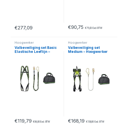
€
90,75
€
277,09
€
75,00
Excl. BTW
Dit product heeft meerdere variaties. Deze optie kan geko
Hoogwerker
Hoogwerker
Valbeveiliging set Basic
Valbeveiliging set
Elastische Leeflijn –
Medium – Hoogwerker
Hoogwerker
€
119,79
€
168,19
€
99,00
Excl. BTW
€
139,00
Excl. BTW