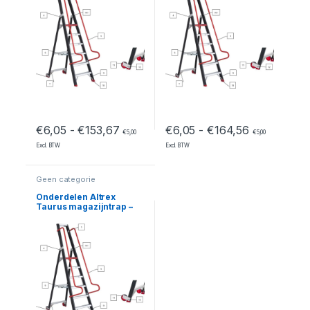
Prijsklasse: €6,05 tot €153,67
Prijsklasse:
€
6,05
-
€
153,67
€
6,05
-
€
164,56
€
5,00
€
5,00
Excl. BTW
Excl. BTW
Geen categorie
Onderdelen Altrex
Taurus magazijntrap –
TME 11