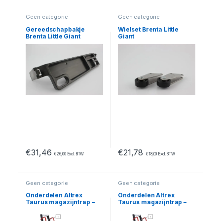
Geen categorie
Geen categorie
Gereedschapbakje
Wielset Brenta Little
Brenta Little Giant
Giant
€
31,46
€
21,78
€
26,00
Excl. BTW
€
18,00
Excl. BTW
Geen categorie
Geen categorie
Onderdelen Altrex
Onderdelen Altrex
Taurus magazijntrap –
Taurus magazijntrap –
TME 6
TME 7