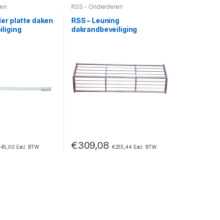
len
RSS - Onderdelen
er platte daken
RSS – Leuning
liging
dakrandbeveiliging
€
309,08
345,00
Excl. BTW
€
255,44
Excl. BTW