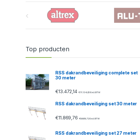
B
r
a
n
Top producten
d
s
RSS dakrandbeveiliging complete set
30 meter
C
€
13.472,14
a
€
11.134,00
Excl. BTW
RSS dakrandbeveiliging set 30 meter
r
€
11.869,76
o
€
9.809,72
Excl. BTW
u
RSS dakrandbeveiliging set 27 meter