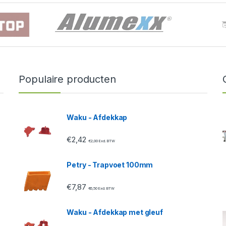
Populaire producten
Waku - Afdekkap
€
2,42
€
2,00
Excl. BTW
Petry - Trapvoet 100mm
€
7,87
€
6,50
Excl. BTW
Waku - Afdekkap met gleuf