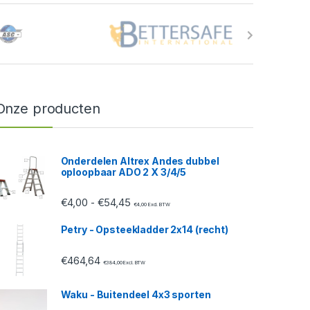
Onze producten
Onderdelen Altrex Andes dubbel
oploopbaar ADO 2 X 3/4/5
Prijsklasse: €4,00 tot €54,45
€
4,00
€
54,45
-
€
4,00
Excl. BTW
Petry - Opsteekladder 2x14 (recht)
€
464,64
€
384,00
Excl. BTW
Waku - Buitendeel 4x3 sporten