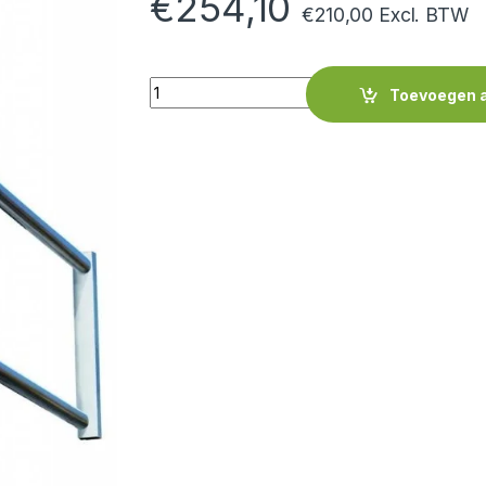
€
254,10
€
210,00
Excl. BTW
Quantity
Toevoegen 