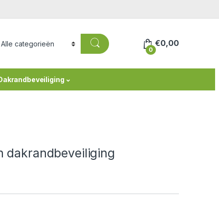
€
0,00
0
Dakrandbeveiliging
n dakrandbeveiliging