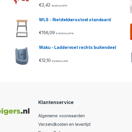
€
2,42
€
2,00
Excl. BTW
WLS - Rietdekkersstoel standaard
€
156,09
€
129,00
Excl. BTW
Waku - Laddervoet rechts buitendeel
€
12,10
€
10,00
Excl. BTW
Klantenservice
Algemene voorwaarden
Verzendkosten en levertijd