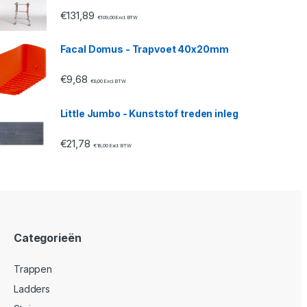
€
131,89
€
109,00
Excl. BTW
Facal Domus - Trapvoet 40x20mm
€
9,68
€
8,00
Excl. BTW
Little Jumbo - Kunststof treden inleg
€
21,78
€
18,00
Excl. BTW
Categorieën
Trappen
Ladders