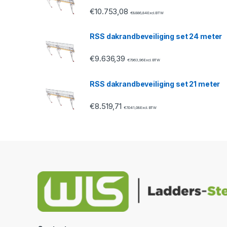
s
€
10.753,08
€
8.886,84
Excl. BTW
e
RSS dakrandbeveiliging set 24 meter
l
€
9.636,39
€
7.963,96
Excl. BTW
RSS dakrandbeveiliging set 21 meter
€
8.519,71
€
7.041,08
Excl. BTW