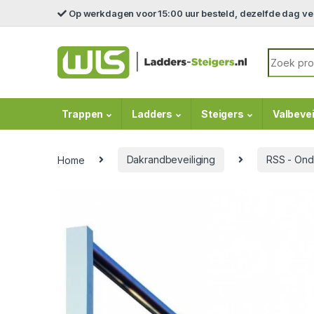
Skip to navigation
Skip to content
Op werkdagen voor 15:00 uur besteld, dezelfde dag v
Search fo
Trappen
Ladders
Steigers
Valbevei
Home
Dakrandbeveiliging
RSS - Ond