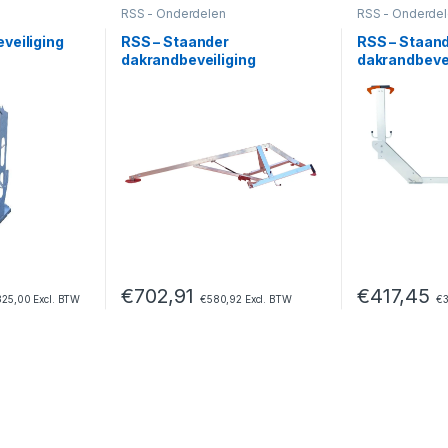
RSS - Onderdelen
RSS - Onderde
veiliging
RSS – Staander
RSS – Staand
dakrandbeveiliging
dakrandbevei
€
702,91
€
417,45
325,00
Excl. BTW
€
580,92
Excl. BTW
€