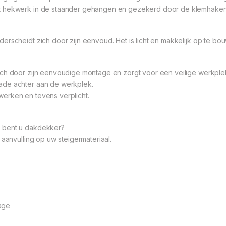
et hekwerk in de staander gehangen en gezekerd door de klemhaken
erscheidt zich door zijn eenvoud. Het is licht en makkelijk op te bo
ich door zijn eenvoudige montage en zorgt voor een veilige werkple
ade achter aan de werkplek.
t werken en tevens verplicht.
f bent u dakdekker?
 aanvulling op uw steigermateriaal.
age