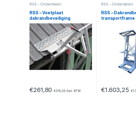
RSS - Onderdelen
RSS - Onderdelen
RSS – Voetplaat
RSS – Dakrandbe
dakrandbeveiliging
transportframe
€
261,80
€
1.603,25
€
216,36
Excl. BTW
€
1.