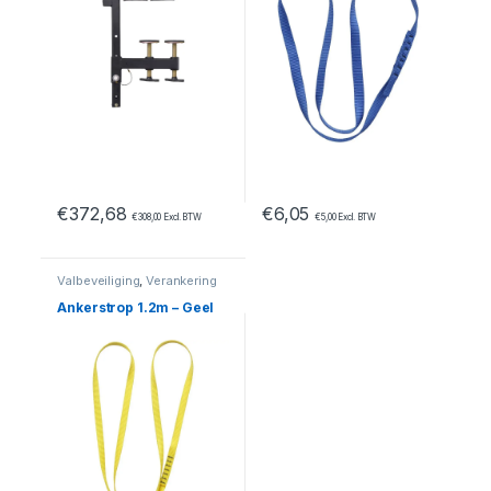
€
372,68
€
6,05
€
308,00
Excl. BTW
€
5,00
Excl. BTW
Valbeveiliging
,
Verankering
Ankerstrop 1.2m – Geel