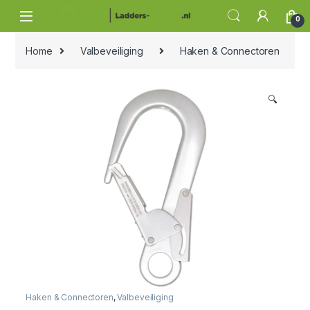
Skip to navigation
Skip to content
0
Home
Valbeveiliging
Haken & Connectoren
🔍
Haken & Connectoren
,
Valbeveiliging