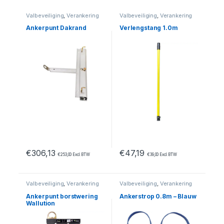
Valbeveiliging
,
Verankering
Valbeveiliging
,
Verankering
Ankerpunt Dakrand
Verlengstang 1.0m
€
306,13
€
47,19
€
253,00
Excl. BTW
€
39,00
Excl. BTW
Valbeveiliging
,
Verankering
Valbeveiliging
,
Verankering
Ankerpunt borstwering
Ankerstrop 0.8m – Blauw
Wallution