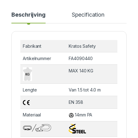
Beschrijving
Specification
Cer
Fabrikant
Kratos Safety
Artikelnummer
FA4090440
MAX 140 KG
Lengte
Van 1.5 tot 4.0 m
EN 358
Materiaal
14mm PA