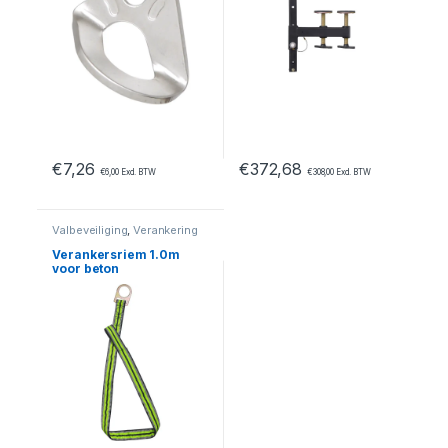
€
7,26
€
372,68
€
6,00
Excl. BTW
€
308,00
Excl. BTW
Valbeveiliging
,
Verankering
Verankersriem 1.0m
voor beton