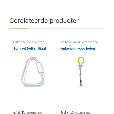
Gerelateerde producten
Haken & Connectoren
,
Valbeveiliging
,
Verankering
Valbeveiliging
Schakel Delta – Staal
Ankerpunt voor beton
€
18,15
€
87,12
€
15,00
Excl. BTW
€
72,00
Excl. BTW