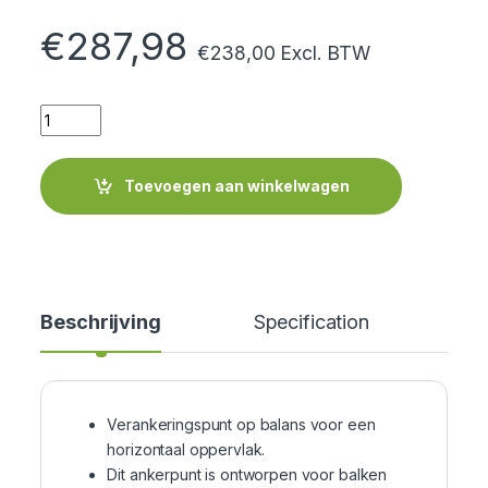
€
287,98
€
238,00
Excl. BTW
Quantity
Toevoegen aan winkelwagen
Beschrijving
Specification
Cer
Verankeringspunt op balans voor een
horizontaal oppervlak.
Dit ankerpunt is ontworpen voor balken