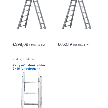
€
398,09
€
652,19
€
329,00
Excl. BTW
€
539,00
Excl. BTW
2- delige ladders
,
Opsteekladders
Petry – Opsteekladder
2×16 (uitgebogen)