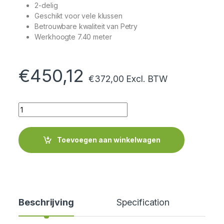
2-delig
Geschikt voor vele klussen
Betrouwbare kwaliteit van Petry
Werkhoogte 7.40 meter
€
450,12
€
372,00
Excl. BTW
Quantity
Toevoegen aan winkelwagen
Beschrijving
Specification
Cer