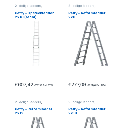
2- delige ladders
,
2- delige ladders
,
Opsteekladders
Reformladders
Petry – Opsteekladder
Petry – Reformladder
2×18 (recht)
2×8
€
607,42
€
277,09
€
502,00
Excl. BTW
€
229,00
Excl. BTW
2- delige ladders
,
2- delige ladders
,
Reformladders
Reformladders
Petry – Reformladder
Petry – Reformladder
2×12
2×18