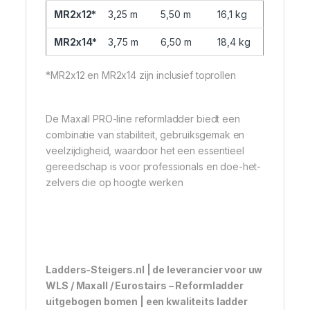
MR2x12*
3,25 m
5,50 m
16,1 kg
MR2x14*
3,75 m
6,50 m
18,4 kg
*MR2x12 en MR2x14 zijn inclusief toprollen
De Maxall PRO-line reformladder biedt een
combinatie van stabiliteit, gebruiksgemak en
veelzijdigheid, waardoor het een essentieel
gereedschap is voor professionals en doe-het-
zelvers die op hoogte werken
Ladders-Steigers.nl | de leverancier voor uw
WLS / Maxall / Eurostairs – Reformladder
uitgebogen bomen | een kwaliteits ladder