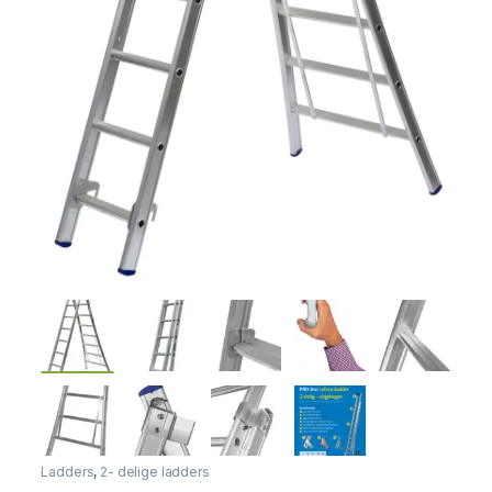
Ladders
,
2- delige ladders