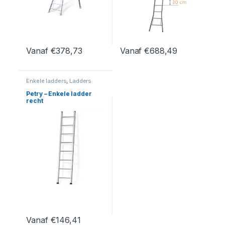
Vanaf
€
378,73
Vanaf
€
688,49
Dit product heeft meerdere variaties. Deze optie kan geko
Dit product heeft meerdere var
Enkele ladders
,
Ladders
Petry – Enkele ladder
recht
Vanaf
€
146,41