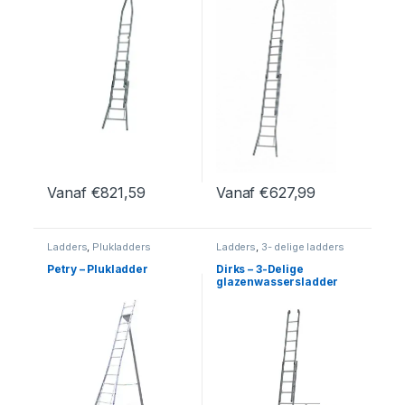
Vanaf
€
821,59
Vanaf
€
627,99
Dit product heeft meerdere variaties. Deze optie kan geko
Dit product heeft meerdere var
Ladders
,
Plukladders
Ladders
,
3- delige ladders
Petry – Plukladder
Dirks – 3-Delige
glazenwassersladder
35cm