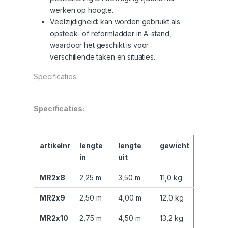
werken op hoogte.
Veelzijdigheid: kan worden gebruikt als
opsteek- of reformladder in A-stand,
waardoor het geschikt is voor
verschillende taken en situaties.
Specificaties:
Specificaties:
artikelnr
lengte
lengte
gewicht
in
uit
MR2x8
2,25 m
3,50 m
11,0 kg
MR2x9
2,50 m
4,00 m
12,0 kg
MR2x10
2,75 m
4,50 m
13,2 kg