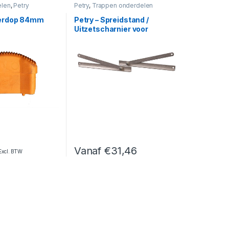
elen
,
Petry
Petry
,
Trappen onderdelen
derdop 84mm
Petry – Spreidstand /
Uitzetscharnier voor
bordestrap
Vanaf
€
31,46
xcl. BTW
Dit product heeft meerdere variaties. Deze 