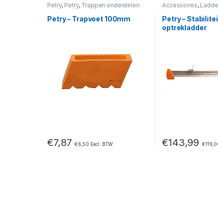
Petry
,
Petry
,
Trappen onderdelen
Accessoires
,
Ladde
Petry
Petry – Trapvoet 100mm
Petry – Stabilite
optrekladder
€
7,87
€
143,99
€
6,50
Excl. BTW
€
119,0