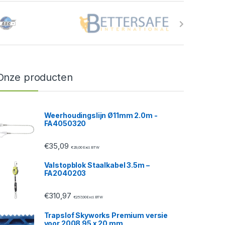
Onze producten
Weerhoudingslijn Ø11mm 2.0m -
FA4050320
€
35,09
€
29,00
Excl. BTW
Valstopblok Staalkabel 3.5m –
FA2040203
€
310,97
€
257,00
Excl. BTW
Trapslof Skyworks Premium versie
voor 2008 95 x 20 mm