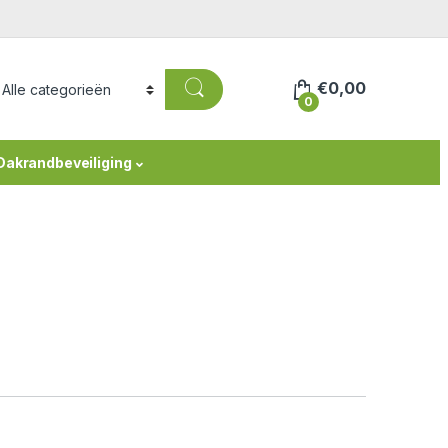
€
0,00
0
Dakrandbeveiliging