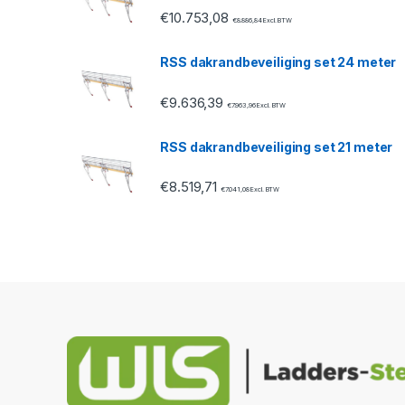
s
€
10.753,08
€
8.886,84
Excl. BTW
e
RSS dakrandbeveiliging set 24 meter
l
€
9.636,39
€
7.963,96
Excl. BTW
RSS dakrandbeveiliging set 21 meter
€
8.519,71
€
7.041,08
Excl. BTW