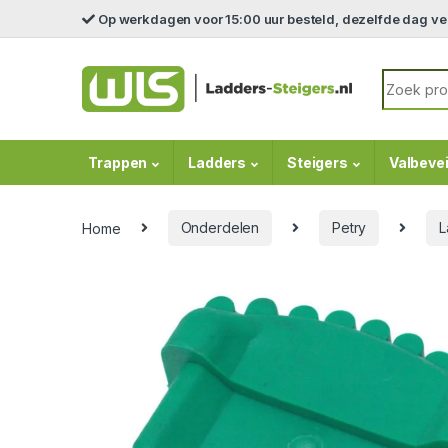
Skip to navigation
Skip to content
Op werkdagen voor 15:00 uur besteld, dezelfde dag v
Search fo
Trappen
Ladders
Steigers
Valbevei
Home
Onderdelen
Petry
L