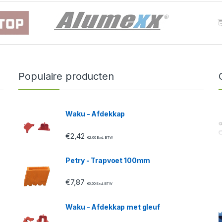
Populaire producten
Waku - Afdekkap
€
2,42
€
2,00
Excl. BTW
Petry - Trapvoet 100mm
€
7,87
€
6,50
Excl. BTW
Waku - Afdekkap met gleuf