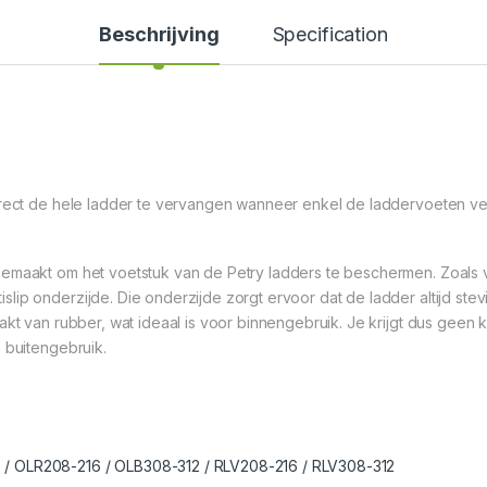
Beschrijving
Specification
irect de hele ladder te vervangen wanneer enkel de laddervoeten ver
gemaakt om het voetstuk van de Petry ladders te beschermen. Zoals 
p onderzijde. Die onderzijde zorgt ervoor dat de ladder altijd stevig 
akt van rubber, wat ideaal is voor binnengebruik. Je krijgt dus geen 
 buitengebruik.
xx / OLR208-216 / OLB308-312 / RLV208-216 / RLV308-312