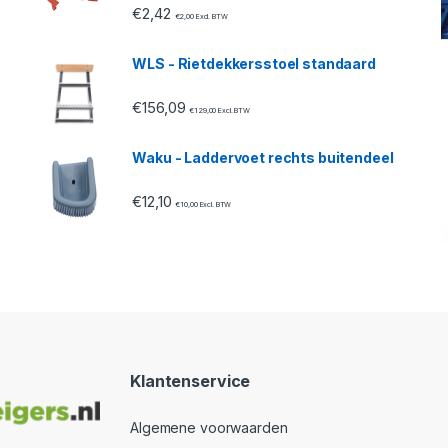
€
2,42
€
2,00
Excl. BTW
WLS - Rietdekkersstoel standaard
€
156,09
€
129,00
Excl. BTW
Waku - Laddervoet rechts buitendeel
€
12,10
€
10,00
Excl. BTW
Klantenservice
Algemene voorwaarden