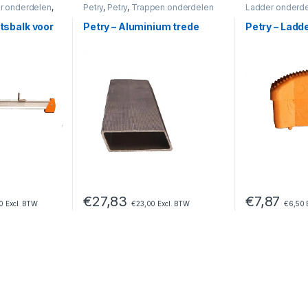
r onderdelen
,
Petry
,
Petry
,
Trappen onderdelen
Ladder onderd
itsbalk voor
Petry – Aluminium trede
Petry – Lad
€
27,83
€
7,87
0
Excl. BTW
€
23,00
Excl. BTW
€
6,50
E