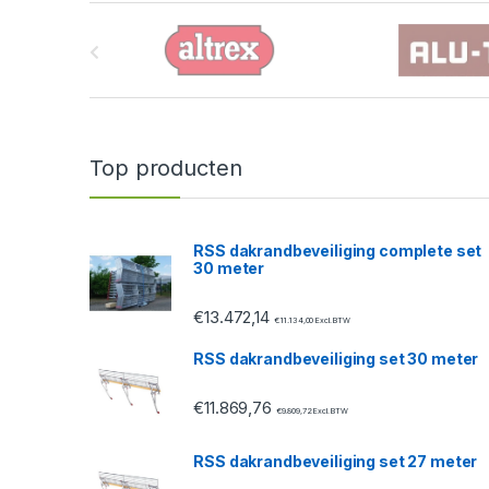
B
r
a
n
Top producten
d
s
RSS dakrandbeveiliging complete set
30 meter
C
€
13.472,14
a
€
11.134,00
Excl. BTW
RSS dakrandbeveiliging set 30 meter
r
€
11.869,76
o
€
9.809,72
Excl. BTW
u
RSS dakrandbeveiliging set 27 meter