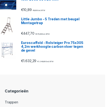
€
10,89
€
9,00
Excl. BTW
Little Jumbo - 5 Treden met beugel
Montagetrap
€
447,70
€
370,00
Excl. BTW
Euroscaffold - Rolsteiger Pro 75x305
4,2m werkhoogte carbon vloer tegen
de gevel
€
1.632,29
€
1.349,00
Excl. BTW
Categorieën
Trappen