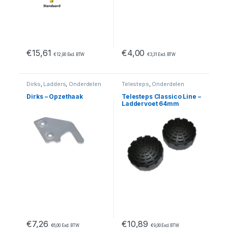
€
15,61
€
4,00
€
12,90
Excl. BTW
€
3,31
Excl. BTW
Dirks
,
Ladders
,
Onderdelen
Telesteps
,
Onderdelen
Dirks – Opzethaak
Telesteps Classico Line –
Laddervoet 64mm
€
7,26
€
10,89
€
6,00
Excl. BTW
€
9,00
Excl. BTW