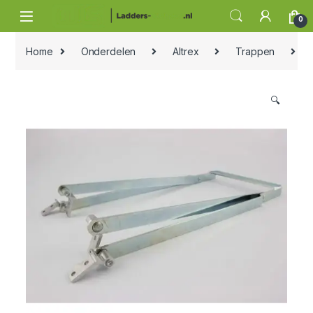
Skip to navigation
Skip to content
0
Home
Onderdelen
Altrex
Trappen
Al
🔍