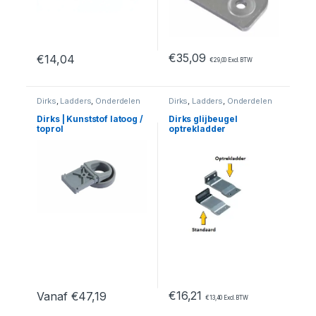
€
35,09
€
14,04
€
29,00
Excl. BTW
Dit product heeft meerdere variaties. Deze optie kan geko
Dirks
,
Ladders
,
Onderdelen
Dirks
,
Ladders
,
Onderdelen
Dirks | Kunststof latoog /
Dirks glijbeugel
toprol
optrekladder
€
16,21
Vanaf
€
47,19
€
13,40
Excl. BTW
Dit product heeft meerdere variaties. Deze optie kan geko