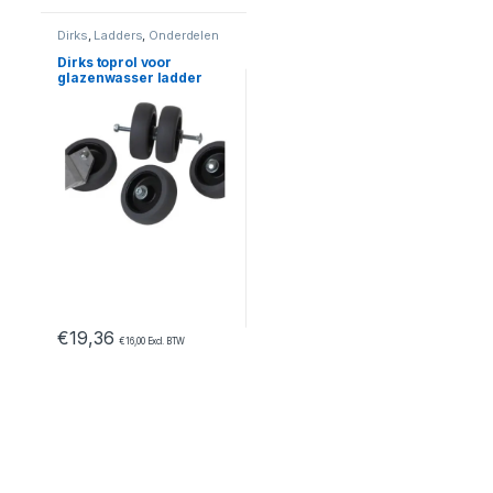
Dirks
,
Ladders
,
Onderdelen
Dirks toprol voor
glazenwasser ladder
€
19,36
€
16,00
Excl. BTW