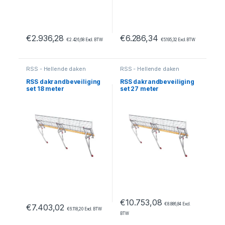
€
2.936,28
€
6.286,34
€
2.426,68
Excl. BTW
€
5.195,32
Excl. BTW
RSS - Hellende daken
RSS - Hellende daken
RSS dakrandbeveiliging
RSS dakrandbeveiliging
set 18 meter
set 27 meter
€
10.753,08
€
8.886,84
Excl.
€
7.403,02
€
6.118,20
Excl. BTW
BTW