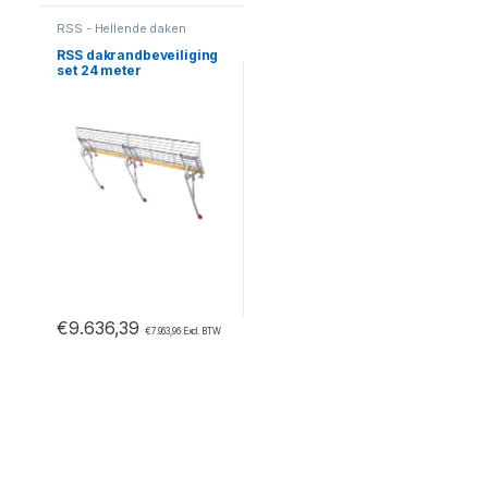
RSS - Hellende daken
RSS dakrandbeveiliging
set 24 meter
€
9.636,39
€
7.963,96
Excl. BTW