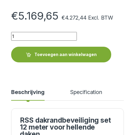
€
5.169,65
€
4.272,44
Excl. BTW
Quantity
Toevoegen aan winkelwagen
Beschrijving
Specification
Cer
RSS dakrandbeveiliging set
12 meter voor hellende
daken