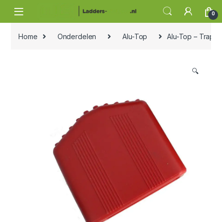
Skip to navigation
Skip to content
0
Home
Onderdelen
Alu-Top
Alu-Top – Trapvo
🔍