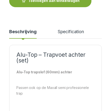
Toevoegen aan winkelwagen
Beschrijving
Specification
Cer
Alu-Top – Trapvoet achter
(set)
Alu-Top trapslof (60mm) achter
Passen ook op de Maxall semi professionele
trap