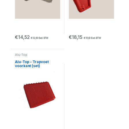
€
14,52
€
18,15
€
12,00
Excl. BTW
€
15,00
Excl. BTW
Alu-Top
Alu-Top – Trapvoet
voorkant (set)