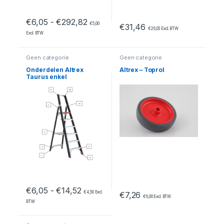
Prijsklasse: €6,05 tot €292,82
€
6,05
-
€
292,82
€
5,00
€
31,46
€
26,00
Excl. BTW
Excl. BTW
Geen categorie
Geen categorie
Onderdelen Altrex
Altrex – Toprol
Taurus enkel
oploopbaar – TGB 6/7
Prijsklasse: €6,05 tot €14,52
€
6,05
-
€
14,52
€
4,50
Excl.
€
7,26
€
6,00
Excl. BTW
BTW