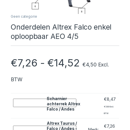
Geen categorie
Onderdelen Altrex Falco enkel
oploopbaar AEO 4/5
Prijsklass
€
7,26
-
€
14,52
€
4,50
Excl.
BTW
Scharnier
€
8,47
Quantity
achterrek Altrex
€
7,00
Excl.
Falco / Andes
BTW
Altrex Taurus /
€
7,26
Quantity
Falco / Andes -
Merk
: