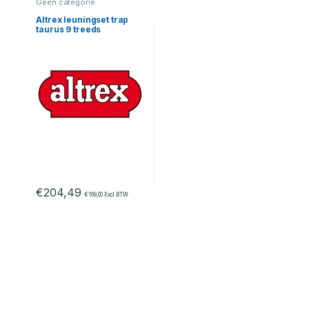
Geen categorie
Altrex leuningset trap
taurus 9 treeds
€
204,49
€
169,00
Excl. BTW