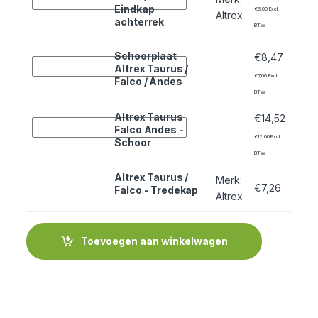
Eindkap
€
6,00
Excl.
Altrex
achterrek
BTW
Schoorplaat
€
8,47
Quantity
Altrex Taurus /
€
7,00
Excl.
Falco / Andes
BTW
Altrex Taurus
€
14,52
Quantity
Falco Andes -
€
12,00
Excl.
Schoor
BTW
Altrex Taurus /
Merk
:
€
7,26
Falco - Tredekap
Dit product heeft meerdere variaties. Deze optie kan gekoz
Altrex
Toevoegen aan winkelwagen