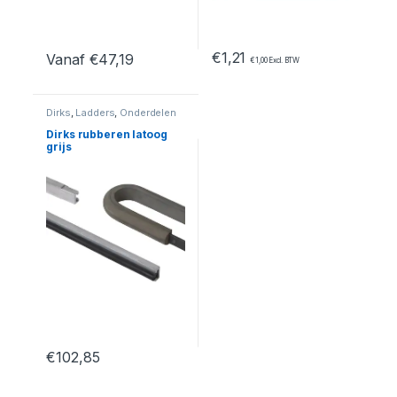
€
1,21
Vanaf
€
47,19
€
1,00
Excl. BTW
Dit product heeft meerdere variaties. Deze optie kan geko
Dirks
,
Ladders
,
Onderdelen
Dirks rubberen latoog
grijs
€
102,85
Dit product heeft meerdere variaties. Deze optie kan geko