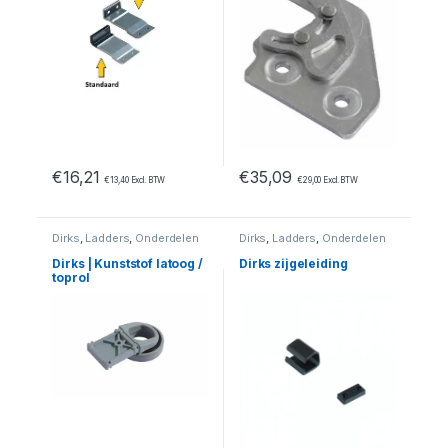
€
16,21
€
35,09
€
13,40
Excl. BTW
€
29,00
Excl. BTW
Dirks
,
Ladders
,
Onderdelen
Dirks
,
Ladders
,
Onderdelen
Dirks | Kunststof latoog /
Dirks zijgeleiding
toprol