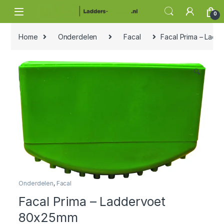
Skip to navigation
Skip to content
0
Home
Onderdelen
Facal
Facal Prima – Lad
🔍
Onderdelen
,
Facal
Facal Prima – Laddervoet
80x25mm