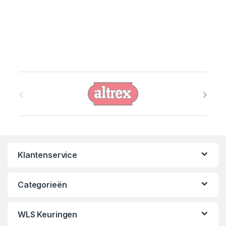
B
r
a
n
Klantenservice
d
s
Categorieën
C
WLS Keuringen
a