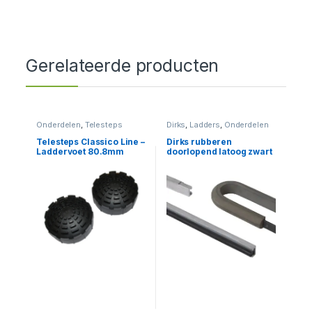
Gerelateerde producten
Onderdelen
,
Telesteps
Dirks
,
Ladders
,
Onderdelen
Telesteps Classico Line –
Dirks rubberen
Laddervoet 80.8mm
doorlopend latoog zwart