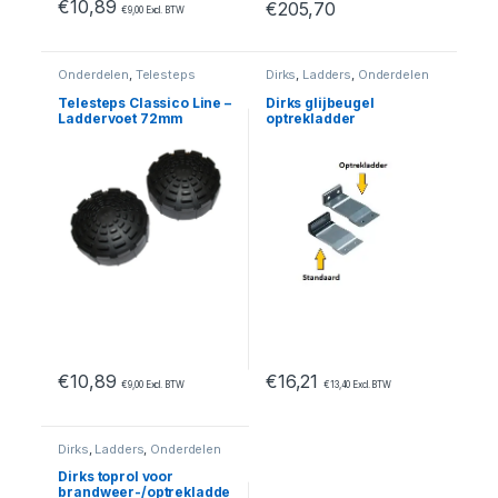
€
10,89
€
205,70
€
9,00
Excl. BTW
Dit product heeft meerdere var
Onderdelen
,
Telesteps
Dirks
,
Ladders
,
Onderdelen
Telesteps Classico Line –
Dirks glijbeugel
Laddervoet 72mm
optrekladder
€
10,89
€
16,21
€
9,00
Excl. BTW
€
13,40
Excl. BTW
Dirks
,
Ladders
,
Onderdelen
Dirks toprol voor
brandweer-/optrekladde