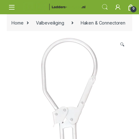
Skip to navigation
Skip to content
0
Home
Valbeveiliging
Haken & Connectoren
🔍