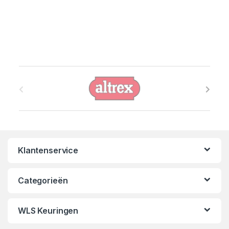
B
r
a
n
Klantenservice
d
s
Categorieën
C
WLS Keuringen
a