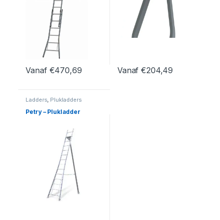
Vanaf
€
470,69
Vanaf
€
204,49
Dit product heeft meerdere variaties. Deze optie kan geko
Dit product heeft meerdere var
Ladders
,
Plukladders
Petry – Plukladder