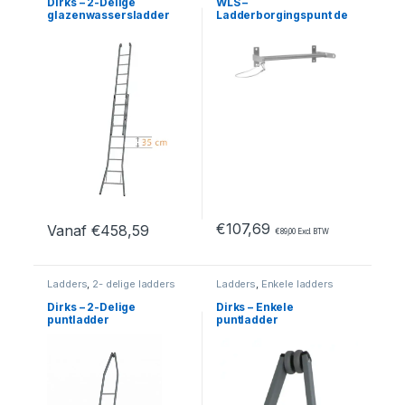
Dirks – 2-Delige
WLS –
glazenwassersladder
Ladderborgingspunt de
35cm
luxe
€
107,69
Vanaf
€
458,59
€
89,00
Excl. BTW
Dit product heeft meerdere variaties. Deze optie kan geko
Ladders
,
2- delige ladders
Ladders
,
Enkele ladders
Dirks – 2-Delige
Dirks – Enkele
puntladder
puntladder