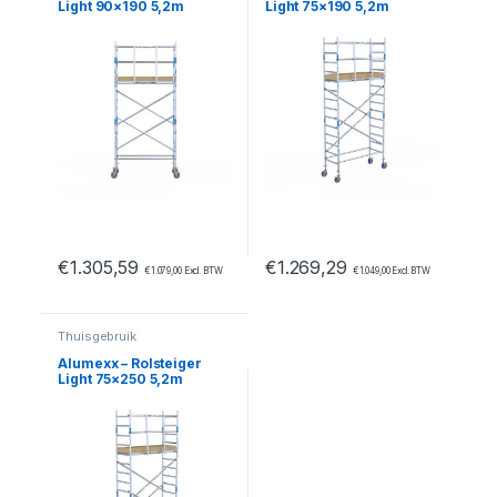
Light 90×190 5,2m
Light 75×190 5,2m
werkhoogte tegen de
werkhoogte tegen de
gevel
gevel
€
1.305,59
€
1.269,29
€
1.079,00
Excl. BTW
€
1.049,00
Excl. BTW
Thuisgebruik
Alumexx – Rolsteiger
Light 75×250 5,2m
werkhoogte tegen de
gevel