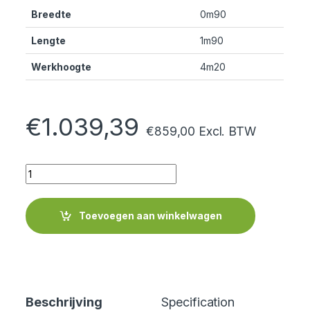
Breedte
0m90
Lengte
1m90
Werkhoogte
4m20
€
1.039,39
€
859,00
Excl. BTW
Quantity
Toevoegen aan winkelwagen
Beschrijving
Specification
Cer