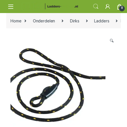
Skip to navigation
Skip to content
0
Home
Onderdelen
Dirks
Ladders
Dir
🔍