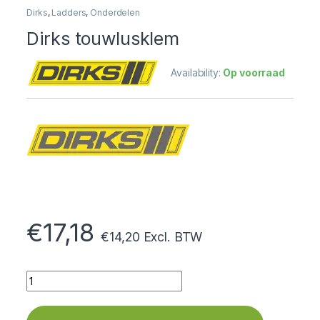
Dirks
,
Ladders
,
Onderdelen
Dirks touwlusklem
Availability:
Op voorraad
€
17,18
€
14,20
Excl. BTW
Quantity