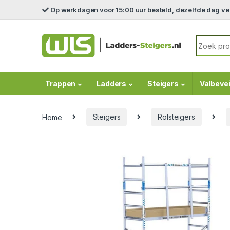
Skip to navigation
Skip to content
Op werkdagen voor 15:00 uur besteld, dezelfde dag v
Search fo
Trappen
Ladders
Steigers
Valbevei
Home
Steigers
Rolsteigers