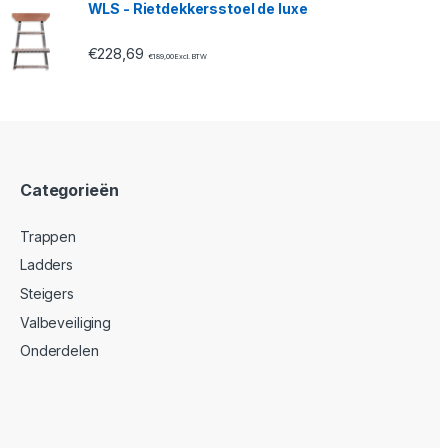
WLS - Rietdekkersstoel de luxe
€
228,69
€
189,00
Excl. BTW
Categorieën
Trappen
Ladders
Steigers
Valbeveiliging
Onderdelen