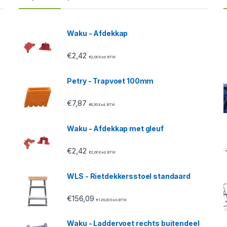
Waku - Afdekkap
€
2,42
€
2,00
Excl. BTW
Petry - Trapvoet 100mm
€
7,87
€
6,50
Excl. BTW
Waku - Afdekkap met gleuf
€
2,42
€
2,00
Excl. BTW
WLS - Rietdekkersstoel standaard
€
156,09
€
129,00
Excl. BTW
Waku - Laddervoet rechts buitendeel