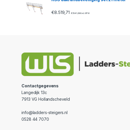
€
8.519,71
€
7.041,08
Excl. BTW
Contactgegevens
Langedijk 13c
7913 VG Hollandscheveld
info@ladders-steigers.nl
0528 44 7070