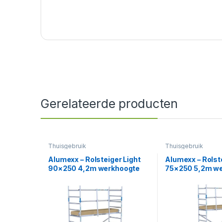
Gerelateerde producten
Thuisgebruik
Thuisgebruik
Alumexx – Rolsteiger Light
Alumexx – Rolste
90×250 4,2m werkhoogte
75×250 5,2m w
tegen de gevel
tegen de gevel