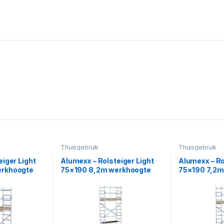
Thuisgebruik
Thuisgebruik
iger Light
Alumexx – Rolsteiger Light
Alumexx – Ro
erkhoogte
75×190 8,2m werkhoogte
75×190 7,2m
tegen de gevel
tegen de gev