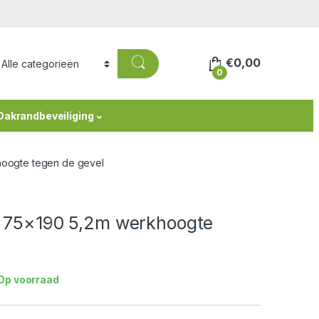
€
0,00
0
Dakrandbeveiliging
khoogte tegen de gevel
ht 75×190 5,2m werkhoogte
Op voorraad