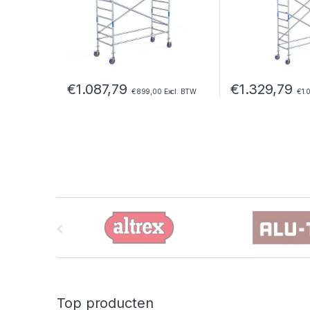
€
1.087,79
€
1.329,79
€
899,00
Excl. BTW
€
1.
B
r
a
n
Top producten