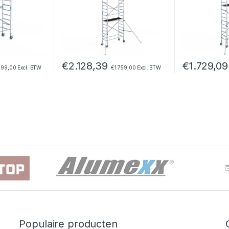
€
2.128,39
€
1.729,09
099,00
Excl. BTW
€
1.759,00
Excl. BTW
Populaire producten