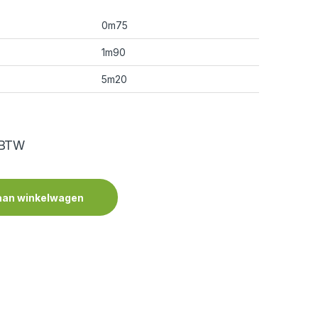
0m75
1m90
5m20
 BTW
aan winkelwagen