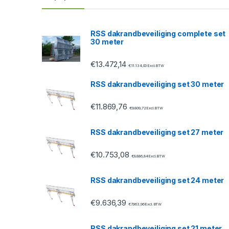
d
s
RSS dakrandbeveiliging complete set
30 meter
C
€
13.472,14
a
€
11.134,00
Excl. BTW
RSS dakrandbeveiliging set 30 meter
r
€
11.869,76
o
€
9.809,72
Excl. BTW
u
RSS dakrandbeveiliging set 27 meter
s
€
10.753,08
€
8.886,84
Excl. BTW
e
RSS dakrandbeveiliging set 24 meter
l
€
9.636,39
€
7.963,96
Excl. BTW
RSS dakrandbeveiliging set 21 meter