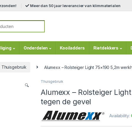
erzonden!
Meer dan 50 jaar leverancier van klimmaterialen
r:
liging
Onderdelen
Kooiladders
Rietdekkers
Thuisgebruik
Alumexx – Rolsteiger Light 75×190 5,2m wer
Thuisgebruik
🔍
Alumexx – Rolsteiger Lig
tegen de gevel
Availability: