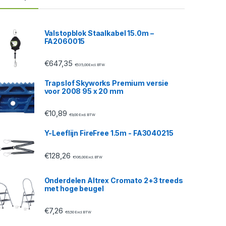
Valstopblok Staalkabel 15.0m –
FA2060015
€
647,35
€
535,00
Excl. BTW
Trapslof Skyworks Premium versie
voor 2008 95 x 20 mm
€
10,89
€
9,00
Excl. BTW
Y-Leeflijn FireFree 1.5m - FA3040215
€
128,26
€
106,00
Excl. BTW
Onderdelen Altrex Cromato 2+3 treeds
met hoge beugel
€
7,26
€
6,50
Excl. BTW