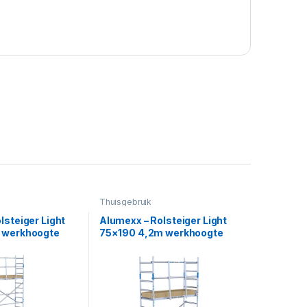
Thuisgebruik
lsteiger Light
Alumexx – Rolsteiger Light
 werkhoogte
75×190 4,2m werkhoogte
el
tegen de gevel