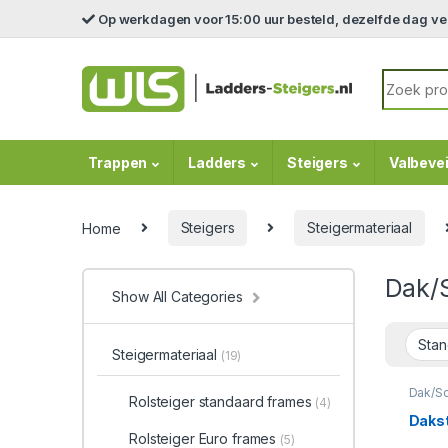
Skip to navigation
Skip to content
Op werkdagen voor 15:00 uur besteld, dezelfde dag v
Search fo
Trappen
Ladders
Steigers
Valbevei
Home
Steigers
Steigermateriaal
Dak/
Show All Categories
Steigermateriaal
(19)
Dak/Sc
Rolsteiger standaard frames
(4)
Dakst
Rolsteiger Euro frames
(5)