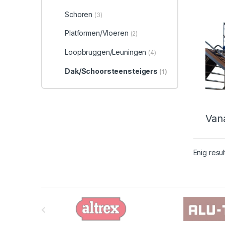
Schoren
(3)
Platformen/Vloeren
(2)
Loopbruggen/Leuningen
(4)
Dak/Schoorsteensteigers
(1)
Van
Dit p
Enig resul
B
r