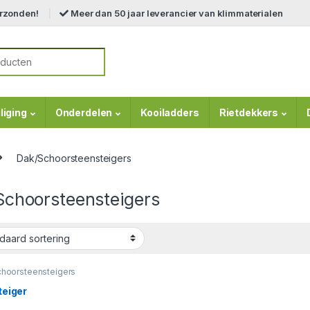
erzonden!
Meer dan 50 jaar leverancier van klimmaterialen
r:
liging
Onderdelen
Kooiladders
Rietdekkers
Dak/Schoorsteensteigers
Schoorsteensteigers
hoorsteensteigers
eiger