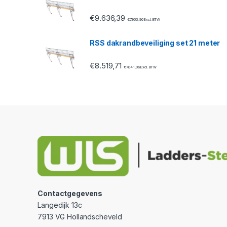
l
€
9.636,39
€
7.963,96
Excl. BTW
RSS dakrandbeveiliging set 21 meter
€
8.519,71
€
7.041,08
Excl. BTW
Contactgegevens
Langedijk 13c
7913 VG Hollandscheveld