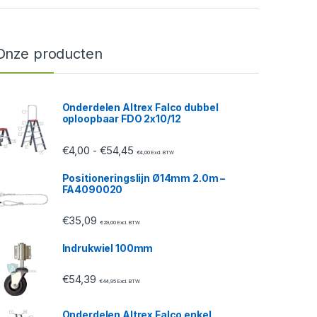
Onze producten
Onderdelen Altrex Falco dubbel
oploopbaar FDO 2x10/12
Prijsklasse: €4,00 tot €54,45
€
4,00
€
54,45
-
€
4,00
Excl. BTW
Positioneringslijn Ø14mm 2.0m –
FA4090020
€
35,09
€
29,00
Excl. BTW
Indrukwiel 100mm
€
54,39
€
44,95
Excl. BTW
Onderdelen Altrex Falco enkel