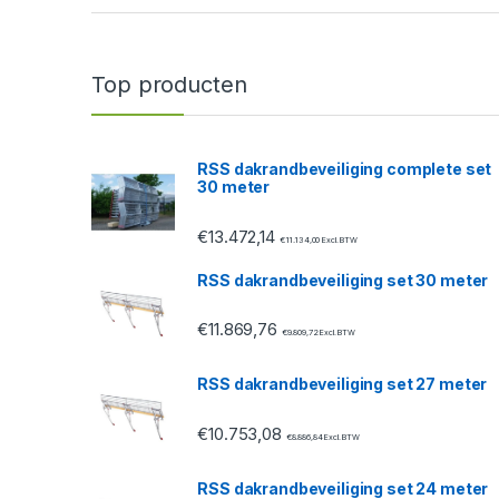
a
n
Top producten
d
s
RSS dakrandbeveiliging complete set
30 meter
C
€
13.472,14
a
€
11.134,00
Excl. BTW
RSS dakrandbeveiliging set 30 meter
r
€
11.869,76
o
€
9.809,72
Excl. BTW
u
RSS dakrandbeveiliging set 27 meter
s
€
10.753,08
€
8.886,84
Excl. BTW
e
RSS dakrandbeveiliging set 24 meter