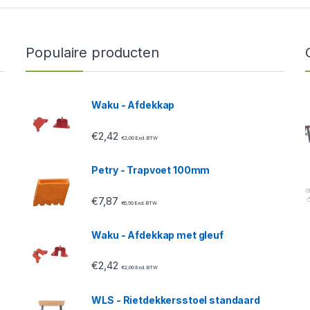
Populaire producten
Waku - Afdekkap
€
2,42
€
2,00
Excl. BTW
Petry - Trapvoet 100mm
€
7,87
€
6,50
Excl. BTW
Waku - Afdekkap met gleuf
€
2,42
€
2,00
Excl. BTW
WLS - Rietdekkersstoel standaard