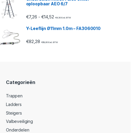
oploopbaar AEO 6/7
Prijsklasse: €7,26 tot €14,52
€
7,26
€
14,52
-
€
4,50
Excl. BTW
Y-Leeflijn Ø11mm 1.0m – FA3060010
€
82,28
€
68,00
Excl. BTW
Categorieën
Trappen
Ladders
Steigers
Valbeveiliging
Onderdelen