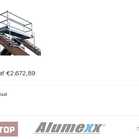
af
€
2.672,89
roduct heeft meerdere variaties. Deze optie kan gekozen worden op
taat