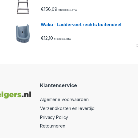
€
156,09
€
129,00
Excl. BTW
Waku - Laddervoet rechts buitendeel
€
12,10
€
10,00
Excl. BTW
Klantenservice
Algemene voorwaarden
Verzendkosten en levertijd
Privacy Policy
Retourneren