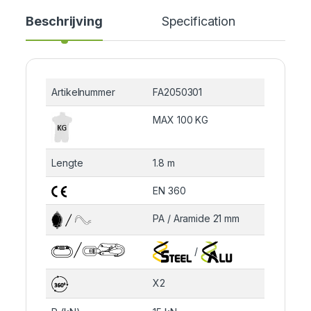
Beschrijving
Specification
Cer
Artikelnummer
FA2050301
MAX 100 KG
Lengte
1.8 m
EN 360
PA / Aramide 21 mm
/
X2