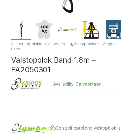
Alle Valstopblokken
,
Valbeveiliging
,
Valstopblokken
,
Vanglijn
Band
Valstopblok Band 1.8m –
FA2050301
Availability:
Op voorraad
Een zelf oprollend valstopblok is