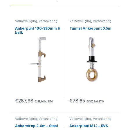
Valbeveiliging
,
Verankering
Valbeveiliging
,
Verankering
Ankerpunt 100-330mm H
Tuimel Ankerpunt 0.5m
balk
€
287,98
€
78,65
€
238,00
Excl. BTW
€
65,00
Excl. BTW
Valbeveiliging
,
Verankering
Valbeveiliging
,
Verankering
Ankerstrop 2.0m – Staal
Ankerplaat M12 – RVS