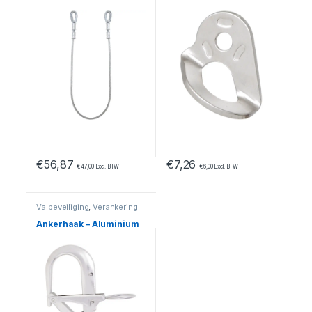
€
56,87
€
7,26
€
47,00
Excl. BTW
€
6,00
Excl. BTW
Valbeveiliging
,
Verankering
Ankerhaak – Aluminium