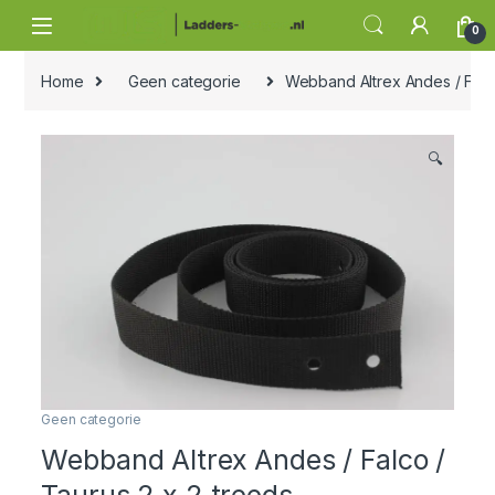
Skip to navigation
Skip to content
0
Home
Geen categorie
Webband Altrex Andes / Falco
🔍
Geen categorie
Webband Altrex Andes / Falco /