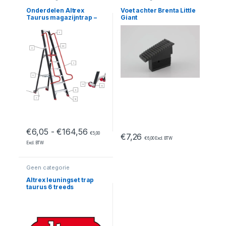
Onderdelen Altrex
Voet achter Brenta Little
Taurus magazijntrap –
Giant
TME 7
Prijsklasse: €6,05 tot €164,56
€
6,05
-
€
164,56
€
5,00
€
7,26
€
6,00
Excl. BTW
Excl. BTW
Geen categorie
Altrex leuningset trap
taurus 6 treeds