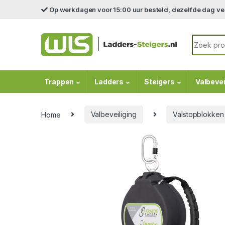
Skip to navigation
Skip to content
Op werkdagen voor 15:00 uur besteld, dezelfde dag v
Search fo
Trappen
Ladders
Steigers
Valbevei
Home
Valbeveiliging
Valstopblokken