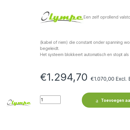
Een zelf oprollend valsto
(kabel of riem) die constant onder spanning 
begeleidt.
Het systeem blokkeert automatisch en stopt als d
€
1.294,70
€
1.070,00
Excl.
Quantity
Toevoegen aa