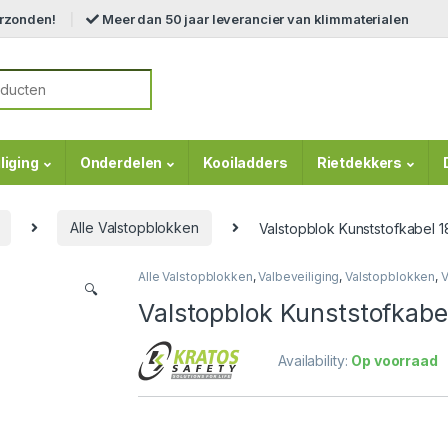
erzonden!
Meer dan 50 jaar leverancier van klimmaterialen
r:
liging
Onderdelen
Kooiladders
Rietdekkers
Alle Valstopblokken
Valstopblok Kunststofkabel
Alle Valstopblokken
,
Valbeveiliging
,
Valstopblokken
,
V
🔍
Valstopblok Kunststofkab
Availability:
Op voorraad