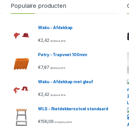
Populaire producten
Waku - Afdekkap
€
2,42
€
2,00
Excl. BTW
Petry - Trapvoet 100mm
€
7,87
€
6,50
Excl. BTW
Waku - Afdekkap met gleuf
€
2,42
€
2,00
Excl. BTW
WLS - Rietdekkersstoel standaard
€
156,09
€
129,00
Excl. BTW