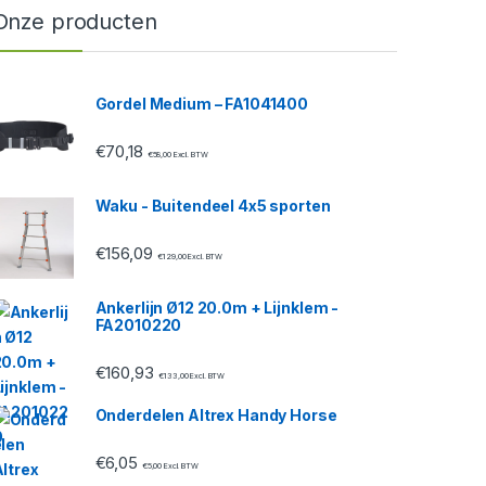
Onze producten
Gordel Medium – FA1041400
€
70,18
€
58,00
Excl. BTW
Waku - Buitendeel 4x5 sporten
€
156,09
€
129,00
Excl. BTW
Ankerlijn Ø12 20.0m + Lijnklem -
FA2010220
€
160,93
€
133,00
Excl. BTW
Onderdelen Altrex Handy Horse
€
6,05
€
5,00
Excl. BTW