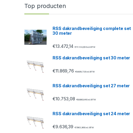
n
Top producten
d
s
RSS dakrandbeveiliging complete set
30 meter
C
€
13.472,14
a
€
11.134,00
Excl. BTW
RSS dakrandbeveiliging set 30 meter
r
€
11.869,76
o
€
9.809,72
Excl. BTW
u
RSS dakrandbeveiliging set 27 meter
s
€
10.753,08
€
8.886,84
Excl. BTW
e
RSS dakrandbeveiliging set 24 meter
l
€
9.636,39
€
7.963,96
Excl. BTW