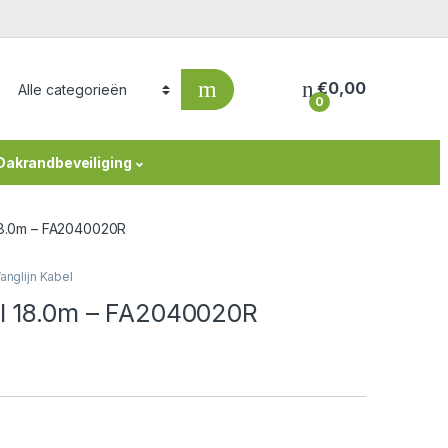
€
0,00
0
Dakrandbeveiliging
 18.0m – FA2040020R
anglijn Kabel
el 18.0m – FA2040020R