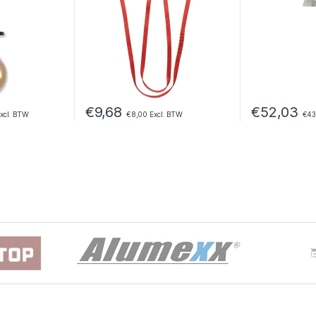
€
9,68
€
52,03
xcl. BTW
€
8,00
Excl. BTW
€
43