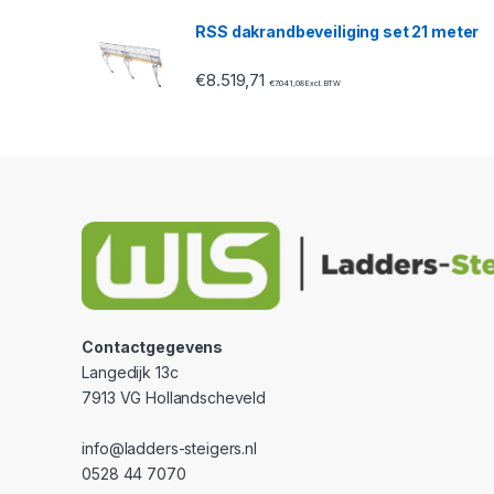
RSS dakrandbeveiliging set 21 meter
€
8.519,71
€
7.041,08
Excl. BTW
Contactgegevens
Langedijk 13c
7913 VG Hollandscheveld
info@ladders-steigers.nl
0528 44 7070