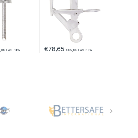
€
78,65
,00
Excl. BTW
€
65,00
Excl. BTW