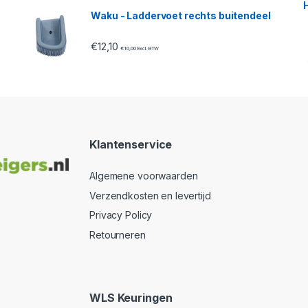
Waku - Laddervoet rechts buitendeel
€
12,10
€
10,00
Excl. BTW
Klantenservice
Algemene voorwaarden
Verzendkosten en levertijd
Privacy Policy
Retourneren
WLS Keuringen