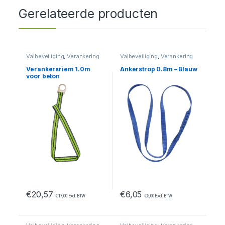
Gerelateerde producten
Valbeveiliging
,
Verankering
Valbeveiliging
,
Verankering
Verankersriem 1.0m
Ankerstrop 0.8m – Blauw
voor beton
€
20,57
€
6,05
€
17,00
Excl. BTW
€
5,00
Excl. BTW