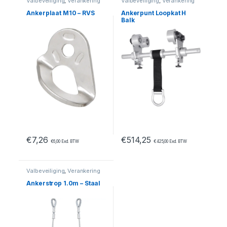
Valbeveiliging
,
Verankering
Valbeveiliging
,
Verankering
Ankerplaat M10 – RVS
Ankerpunt Loopkat H
Balk
€
7,26
€
514,25
€
6,00
Excl. BTW
€
425,00
Excl. BTW
Valbeveiliging
,
Verankering
Ankerstrop 1.0m – Staal