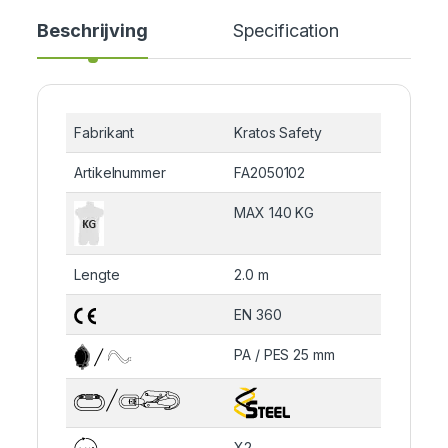
Beschrijving
Specification
Cer
Fabrikant
Kratos Safety
Artikelnummer
FA2050102
MAX 140 KG
Lengte
2.0 m
EN 360
PA / PES 25 mm
X2