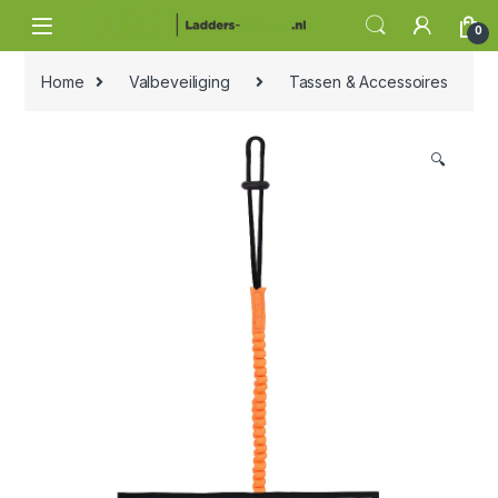
Skip to navigation
Skip to content
0
Home
Valbeveiliging
Tassen & Accessoires
🔍