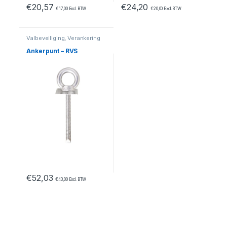
€
20,57
€
24,20
€
17,00
Excl. BTW
€
20,00
Excl. BTW
Valbeveiliging
,
Verankering
Ankerpunt – RVS
€
52,03
€
43,00
Excl. BTW