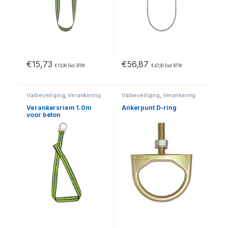
€
15,73
€
56,87
€
13,00
Excl. BTW
€
47,00
Excl. BTW
Valbeveiliging
,
Verankering
Valbeveiliging
,
Verankering
Verankersriem 1.0m
Ankerpunt D-ring
voor beton