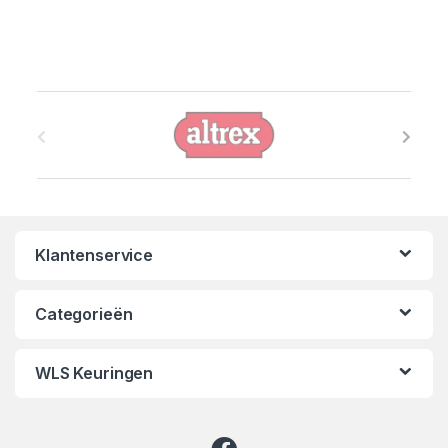
B
r
a
n
Klantenservice
d
s
Categorieën
C
WLS Keuringen
a
r