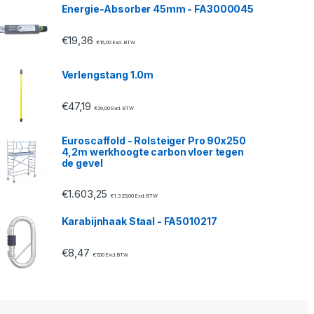
Energie-Absorber 45mm - FA3000045
€
19,36
€
16,00
Excl. BTW
Verlengstang 1.0m
€
47,19
€
39,00
Excl. BTW
Euroscaffold - Rolsteiger Pro 90x250
4,2m werkhoogte carbon vloer tegen
de gevel
€
1.603,25
€
1.325,00
Excl. BTW
Karabijnhaak Staal - FA5010217
€
8,47
€
7,00
Excl. BTW