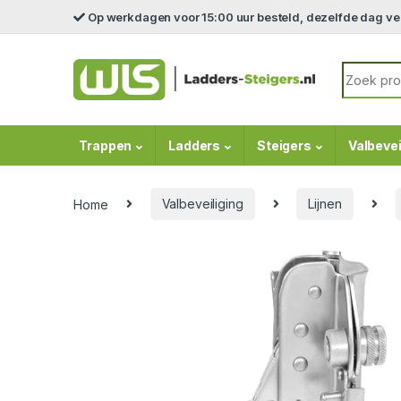
Skip to navigation
Skip to content
Op werkdagen voor 15:00 uur besteld, dezelfde dag v
Search fo
Trappen
Ladders
Steigers
Valbevei
Home
Valbeveiliging
Lijnen