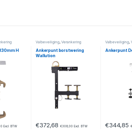
nkering
Valbeveiliging
,
Verankering
Valbeveiliging
,
-330mm H
Ankerpunt borstwering
Ankerpunt D
Wallution
€
372,68
€
344,85
00
Excl. BTW
€
308,00
Excl. BTW