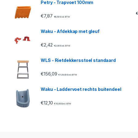
Petry - Trapvoet 100mm
€
7,87
€
6,50
Excl. BTW
Waku - Afdekkap met gleuf
€
2,42
€
2,00
Excl. BTW
WLS - Rietdekkersstoel standaard
€
156,09
€
129,00
Excl. BTW
Waku - Laddervoet rechts buitendeel
€
12,10
€
10,00
Excl. BTW