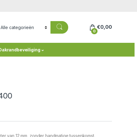
€
0,00
0
Dakrandbeveiliging
400
meter van 12 mm, zonder handmatige tussenkomst.