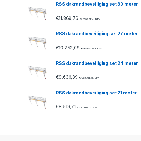
RSS dakrandbeveiliging set 30 meter
r
€
11.869,76
o
€
9.809,72
Excl. BTW
u
RSS dakrandbeveiliging set 27 meter
s
€
10.753,08
€
8.886,84
Excl. BTW
e
RSS dakrandbeveiliging set 24 meter
l
€
9.636,39
€
7.963,96
Excl. BTW
RSS dakrandbeveiliging set 21 meter
€
8.519,71
€
7.041,08
Excl. BTW