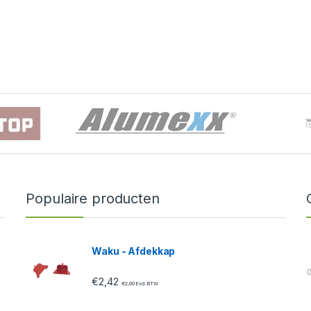
Populaire producten
Waku - Afdekkap
€
2,42
€
2,00
Excl. BTW