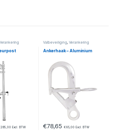
Verankering
Valbeveiliging
,
Verankering
eurpost
Ankerhaak – Aluminium
€
78,65
€
285,00
Excl. BTW
€
65,00
Excl. BTW