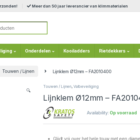
erzonden!
Meer dan 50 jaar leverancier van klimmaterialen
r:
liging
Onderdelen
Kooiladders
Rietdekkers
Touwen / Lijnen
Lijnklem Ø12mm – FA2010400
Touwen / Lijnen
,
Valbeveiliging
🔍
Lijnklem Ø12mm – FA2010
Availability:
Op voorraad
Glijdt vrij over het hele touw met een dia