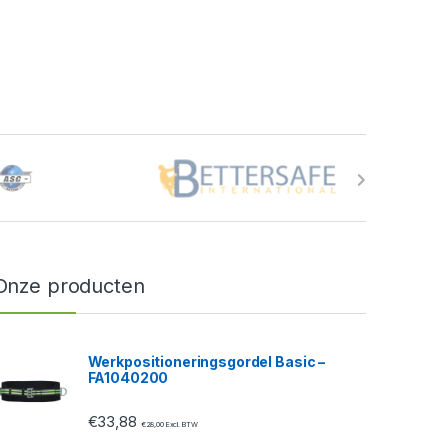
Onze producten
Werkpositioneringsgordel Basic –
FA1040200
€
33,88
€
28,00
Excl. BTW