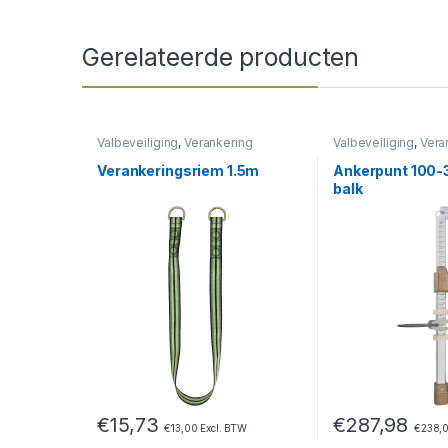
Gerelateerde producten
Valbeveiliging
,
Verankering
Valbeveiliging
,
Vera
Verankeringsriem 1.5m
Ankerpunt 100
balk
€
15,73
€
287,98
€
13,00
Excl. BTW
€
238,