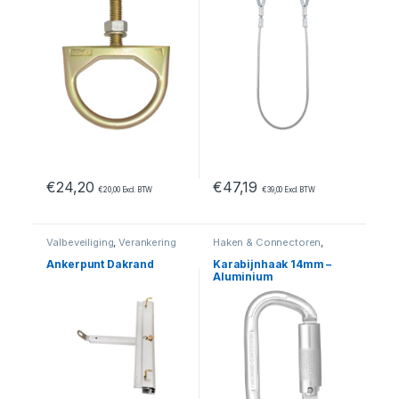
€
24,20
€
47,19
€
20,00
Excl. BTW
€
39,00
Excl. BTW
Valbeveiliging
,
Verankering
Haken & Connectoren
,
Valbeveiliging
Ankerpunt Dakrand
Karabijnhaak 14mm –
Aluminium