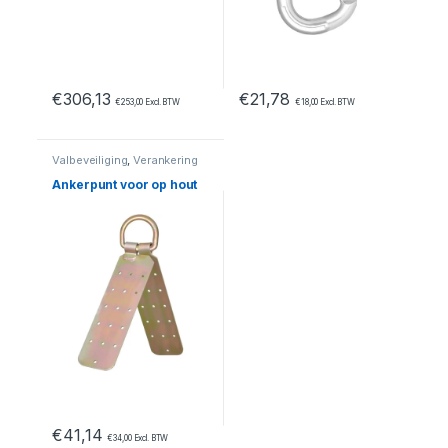
€
306,13
€
21,78
€
253,00
Excl. BTW
€
18,00
Excl. BTW
Valbeveiliging
,
Verankering
Ankerpunt voor op hout
€
41,14
€
34,00
Excl. BTW