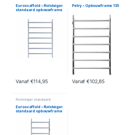
frames
frames
,
Steigermateriaal
Euroscaffold – Rolsteiger
Petry – Opbouwframe 135
standaard opbouwframe
135
Vanaf
€
114,95
Vanaf
€
102,85
Dit product heeft meerdere variaties. Deze optie kan geko
Dit product heeft meerdere var
Rolsteiger standaard
frames
Euroscaffold – Rolsteiger
standaard opbouwframe
90