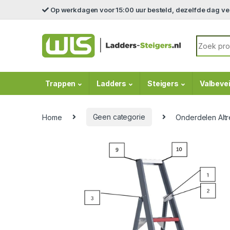
Skip to navigation
Skip to content
Op werkdagen voor 15:00 uur besteld, dezelfde dag v
Search fo
Trappen
Ladders
Steigers
Valbevei
Home
Geen categorie
Onderdelen Altr