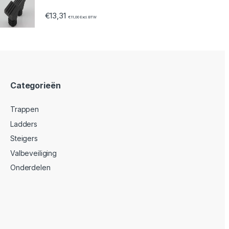
€
13,31
€
11,00
Excl. BTW
Categorieën
Trappen
Ladders
Steigers
Valbeveiliging
Onderdelen