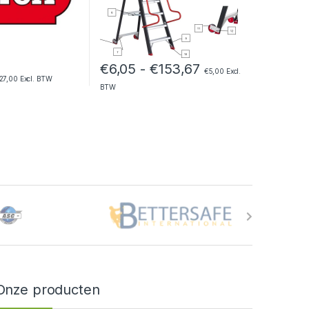
tot €204,49
Prijsklasse: €6,0
€
6,05
-
€
153,67
€
5,00
Excl.
27,00
Excl. BTW
BTW
Onze producten