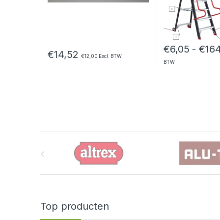
€
6,05
-
€
16
€
14,52
€
12,00
Excl. BTW
BTW
B
r
a
n
Top producten
d