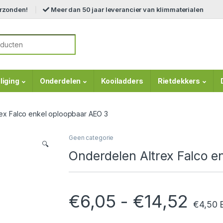
erzonden!
Meer dan 50 jaar leverancier van klimmaterialen
r:
liging
Onderdelen
Kooiladders
Rietdekkers
ex Falco enkel oploopbaar AEO 3
Geen categorie
🔍
Onderdelen Altrex Falco e
Prij
€
6,05
-
€
14,52
€
4,50
E