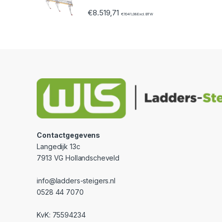
€
8.519,71
€
7.041,08
Excl. BTW
Contactgegevens
Langedijk 13c
7913 VG Hollandscheveld
info@ladders-steigers.nl
0528 44 7070
KvK: 75594234