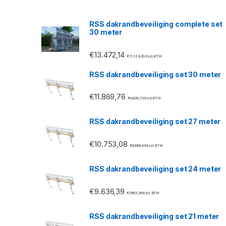
s
RSS dakrandbeveiliging complete set
30 meter
C
€
13.472,14
a
€
11.134,00
Excl. BTW
RSS dakrandbeveiliging set 30 meter
r
€
11.869,76
o
€
9.809,72
Excl. BTW
u
RSS dakrandbeveiliging set 27 meter
s
€
10.753,08
€
8.886,84
Excl. BTW
e
RSS dakrandbeveiliging set 24 meter
l
€
9.636,39
€
7.963,96
Excl. BTW
RSS dakrandbeveiliging set 21 meter