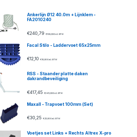
Ankerlijn Ø12 40.0m + Lijnklem -
FA2010240
€
240,79
€
199,00
Excl. BTW
Facal Stilo - Laddervoet 65x25mm
€
12,10
€
10,00
Excl. BTW
RSS - Staander platte daken
dakrandbeveiliging
€
417,45
€
345,00
Excl. BTW
Maxall - Trapvoet 100mm (Set)
€
30,25
€
25,00
Excl. BTW
Voetjes set Links + Rechts Altrex X-pro