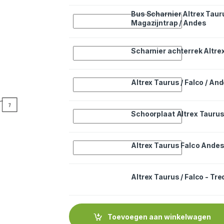
Bus Scharnier Altrex Taur
Quantity
Magazijntrap / Andes
Quantity
Scharnier achterrek Altre
Quantity
Altrex Taurus / Falco / An
Quantity
Schoorplaat Altrex Taurus 
Quantity
Altrex Taurus Falco Andes
Altrex Taurus / Falco - Tr
Dit product heeft meerdere variaties. Deze 
Toevoegen aan winkelwagen