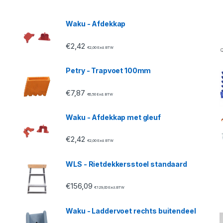
Waku - Afdekkap
€
2,42
€
2,00
Excl. BTW
Petry - Trapvoet 100mm
€
7,87
€
6,50
Excl. BTW
Waku - Afdekkap met gleuf
€
2,42
€
2,00
Excl. BTW
WLS - Rietdekkersstoel standaard
€
156,09
€
129,00
Excl. BTW
Waku - Laddervoet rechts buitendeel