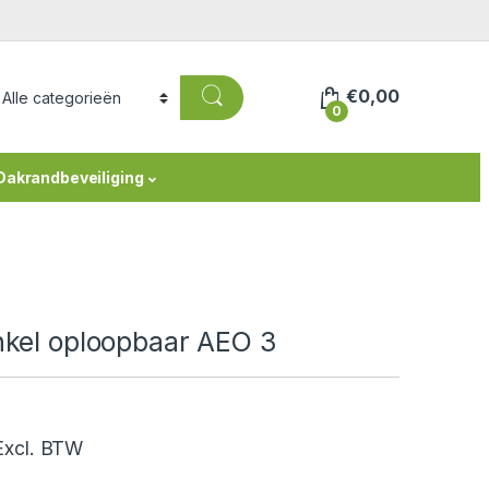
€
0,00
0
Dakrandbeveiliging
nkel oploopbaar AEO 3
sklasse: €6,05 tot €14,52
xcl. BTW