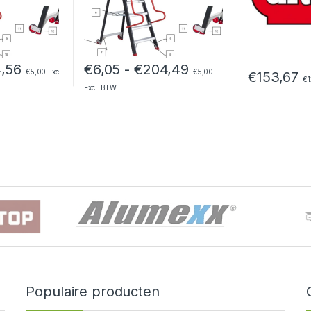
Prijsklasse: €6,05 tot €164,56
Prijsklasse: €6,05 
4,56
€
6,05
-
€
204,49
€
5,00
Excl.
€
5,00
€
153,67
€
1
Excl. BTW
Populaire producten