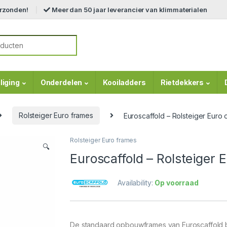
erzonden!
Meer dan 50 jaar leverancier van klimmaterialen
r:
liging
Onderdelen
Kooiladders
Rietdekkers
Rolsteiger Euro frames
Euroscaffold – Rolsteiger Eur
Rolsteiger Euro frames
🔍
Euroscaffold – Rolsteiger
Availability:
Op voorraad
De standaard opbouwframes van Euroscaffold 