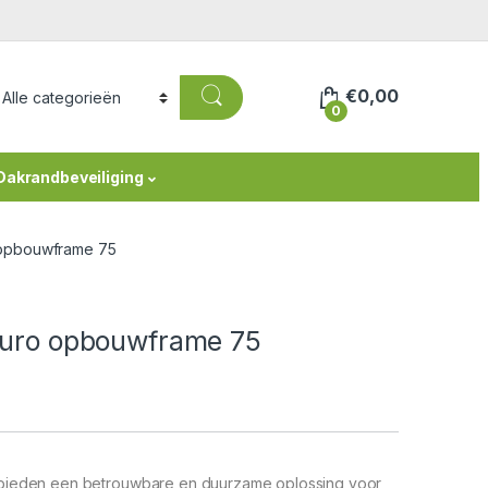
€
0,00
0
Dakrandbeveiliging
o opbouwframe 75
 Euro opbouwframe 75
bieden een betrouwbare en duurzame oplossing voor