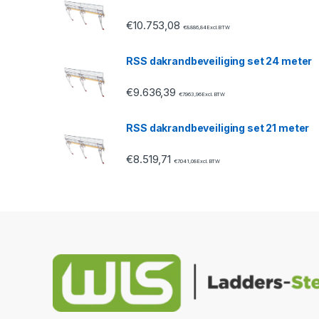
s
€
10.753,08
€
8.886,84
Excl. BTW
e
RSS dakrandbeveiliging set 24 meter
l
€
9.636,39
€
7.963,96
Excl. BTW
RSS dakrandbeveiliging set 21 meter
€
8.519,71
€
7.041,08
Excl. BTW