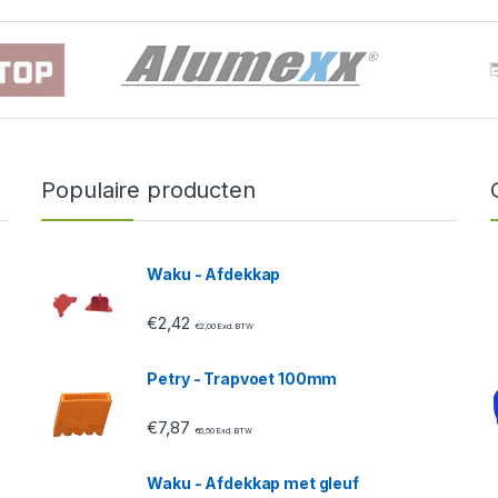
Populaire producten
Waku - Afdekkap
€
2,42
€
2,00
Excl. BTW
Petry - Trapvoet 100mm
€
7,87
€
6,50
Excl. BTW
Waku - Afdekkap met gleuf