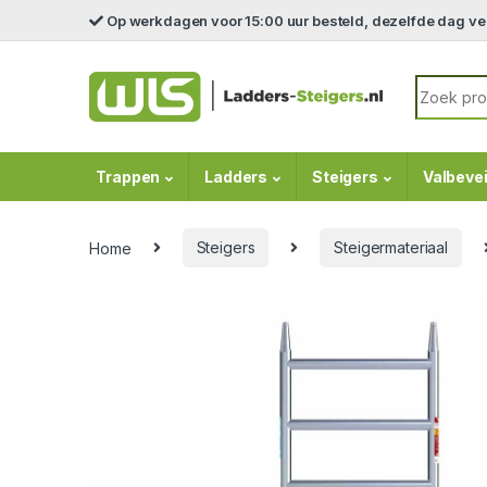
Skip to navigation
Skip to content
Op werkdagen voor 15:00 uur besteld, dezelfde dag v
Search fo
Trappen
Ladders
Steigers
Valbevei
Home
Steigers
Steigermateriaal