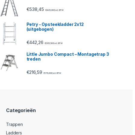
€
538,45
€
445,00
Excl. BTW
Petry - Opsteekladder 2x12
(uitgebogen)
€
442,26
€
365,50
Excl. BTW
Little Jumbo Compact – Montagetrap 3
treden
€
216,59
€
179,00
Excl. BTW
Categorieën
Trappen
Ladders