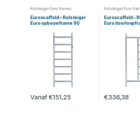
Rolsteiger Euro frames
Rolsteiger Euro fra
Euroscaffold – Rolsteiger
Euroscaffold – R
Euro opbouwframe 90
Euro doorloopf
Vanaf
€
151,25
€
336,38
Dit product heeft meerdere variaties. Deze optie k
Dit product heef