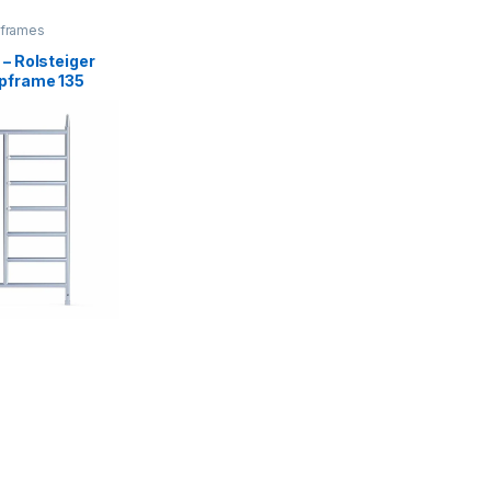
 frames
 – Rolsteiger
opframe 135
pagina
e kan gekozen worden op de productpagina
eeft meerdere variaties. Deze optie kan gekozen worden op de prod