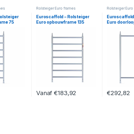
mes
Rolsteiger Euro frames
Rolsteiger Euro
olsteiger
Euroscaffold – Rolsteiger
Euroscaffold
rame 75
Euro opbouwframe 135
Euro doorlo
Vanaf
€
183,92
€
292,82
an gekozen worden op de productpagina
t meerdere variaties. Deze optie kan gekozen worden op de product
Dit product heeft meerdere variaties. Deze opti
Dit product h