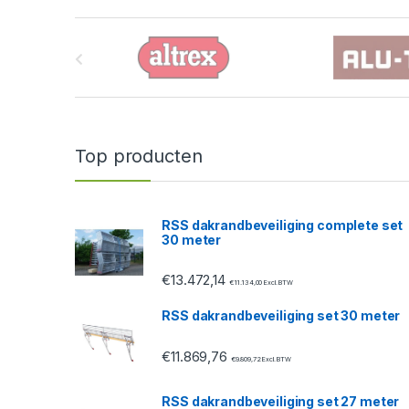
B
r
a
n
Top producten
d
s
RSS dakrandbeveiliging complete set
30 meter
C
€
13.472,14
a
€
11.134,00
Excl. BTW
RSS dakrandbeveiliging set 30 meter
r
€
11.869,76
o
€
9.809,72
Excl. BTW
u
RSS dakrandbeveiliging set 27 meter