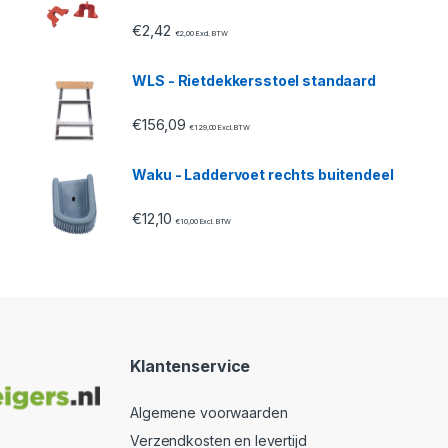
€
2,42
€
2,00
Excl. BTW
WLS - Rietdekkersstoel standaard
€
156,09
€
129,00
Excl. BTW
Waku - Laddervoet rechts buitendeel
€
12,10
€
10,00
Excl. BTW
Klantenservice
Algemene voorwaarden
Verzendkosten en levertijd