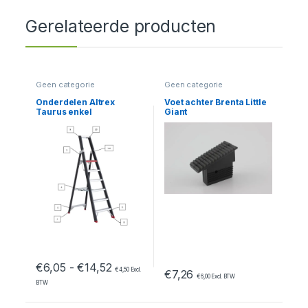
Gerelateerde producten
Geen categorie
Geen categorie
Onderdelen Altrex
Voet achter Brenta Little
Taurus enkel
Giant
oploopbaar – TGB 10/12
Prijsklasse: €6,05 tot €14,52
€
6,05
-
€
14,52
€
4,50
Excl.
€
7,26
€
6,00
Excl. BTW
BTW