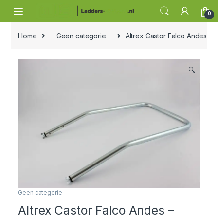
Skip to navigation
Skip to content
0
Home
Geen categorie
Altrex Castor Falco Andes – 
🔍
Geen categorie
Altrex Castor Falco Andes –