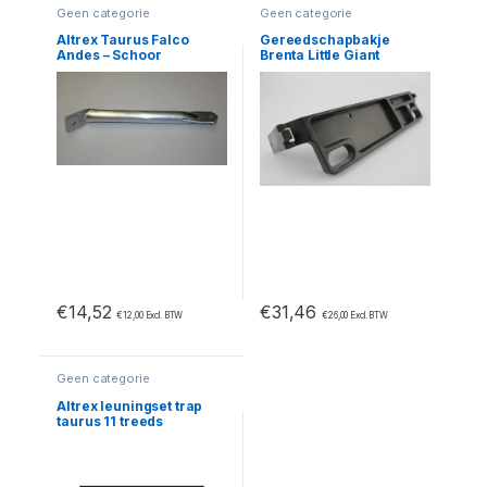
Geen categorie
Geen categorie
Altrex Taurus Falco
Gereedschapbakje
Andes – Schoor
Brenta Little Giant
€
14,52
€
31,46
€
12,00
Excl. BTW
€
26,00
Excl. BTW
Geen categorie
Altrex leuningset trap
taurus 11 treeds