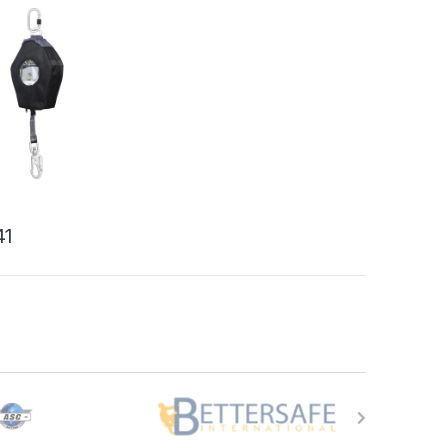
41
duct heeft meerdere variaties. Deze optie kan gekozen worden op 