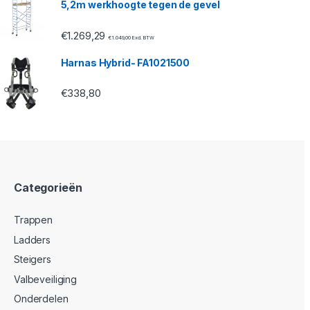
5,2m werkhoogte tegen de gevel
€
1.269,29
€
1.049,00
Excl. BTW
Harnas Hybrid- FA1021500
€
338,80
Categorieën
Trappen
Ladders
Steigers
Valbeveiliging
Onderdelen