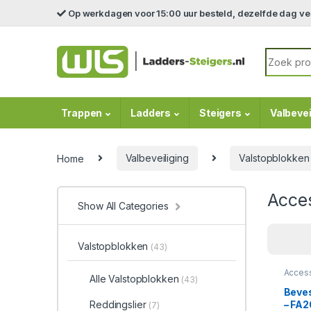
Skip to navigation
Skip to content
Op werkdagen voor 15:00 uur besteld, dezelfde dag v
Search fo
Trappen
Ladders
Steigers
Valbevei
Home
Valbeveiliging
Valstopblokken
Acce
Show All Categories
Valstopblokken
(43)
Acces
Alle Valstopblokken
(43)
Valsto
Conne
Beve
Valsto
– FA
Reddingslier
(7)