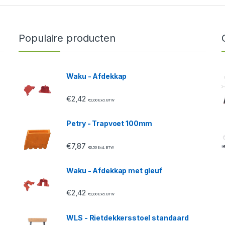
Populaire producten
Waku - Afdekkap
€
2,42
€
2,00
Excl. BTW
Petry - Trapvoet 100mm
€
7,87
€
6,50
Excl. BTW
Waku - Afdekkap met gleuf
€
2,42
€
2,00
Excl. BTW
WLS - Rietdekkersstoel standaard