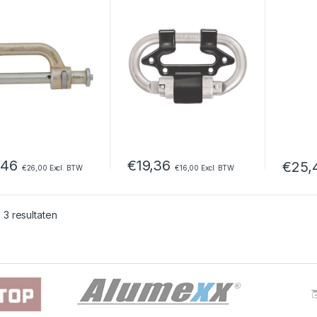
,46
€
19,36
€
25,
€
26,00
Excl. BTW
€
16,00
Excl. BTW
Dit pro
 3 resultaten