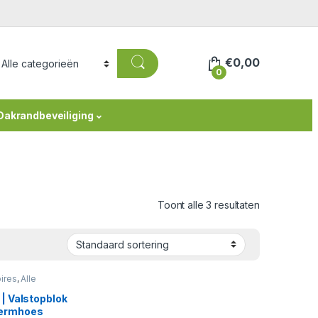
€
0,00
0
Dakrandbeveiliging
Toont alle 3 resultaten
ires
,
Alle
blokken
,
liging
,
 | Valstopblok
blokken
ermhoes