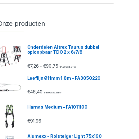
Onze producten
Onderdelen Altrex Taurus dubbel
oploopbaar TDO 2 x 6/7/8
Prijsklasse: €7,26 tot €90,75
€
7,26
€
90,75
-
€
4,00
Excl. BTW
Leeflijn Ø11mm 1.8m – FA3050220
€
48,40
€
40,00
Excl. BTW
Harnas Medium - FA1011100
€
91,96
Alumexx - Rolsteiger Light 75x190