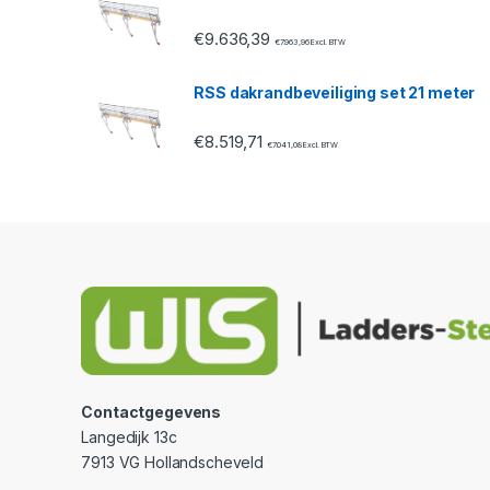
l
€
9.636,39
€
7.963,96
Excl. BTW
RSS dakrandbeveiliging set 21 meter
€
8.519,71
€
7.041,08
Excl. BTW
Contactgegevens
Langedijk 13c
7913 VG Hollandscheveld