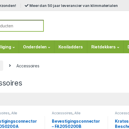
erzonden!
Meer dan 50 jaar leverancier van klimmaterialen
r:
liging
Onderdelen
Kooiladders
Rietdekkers
Accessoires
ssoires
soires
,
Alle
Accessoires
,
Alle
Accesso
pblokken
,
Haken &
Valstopblokken
,
Haken &
Valstop
ctoren
,
Valbeveiliging
,
Connectoren
,
Valbeveiliging
,
Valbevei
stigingsconnector
Bevestigingsconnector
Kratos
pblokken
Valstopblokken
Valstop
2050200A
– FA2050200B
Besch