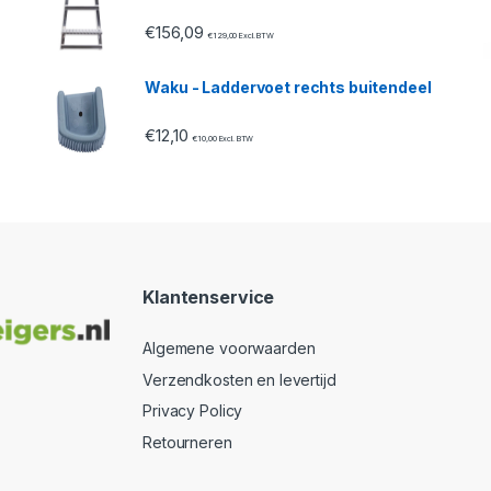
€
156,09
€
129,00
Excl. BTW
Waku - Laddervoet rechts buitendeel
€
12,10
€
10,00
Excl. BTW
Klantenservice
Algemene voorwaarden
Verzendkosten en levertijd
Privacy Policy
Retourneren