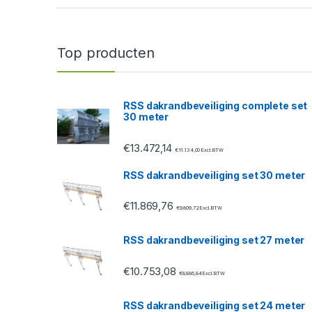
a
n
Top producten
d
s
RSS dakrandbeveiliging complete set
30 meter
C
€
13.472,14
a
€
11.134,00
Excl. BTW
RSS dakrandbeveiliging set 30 meter
r
€
11.869,76
o
€
9.809,72
Excl. BTW
u
RSS dakrandbeveiliging set 27 meter
s
€
10.753,08
€
8.886,84
Excl. BTW
e
RSS dakrandbeveiliging set 24 meter