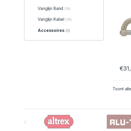
Vanglijn Band
(14)
Vanglijn Kabel
(19)
Accessoires
(3)
€
31
Toont alle
B
r