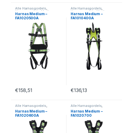
Alle Harnasgordels
,
Alle Harnasgordels
,
Harnasgordels
,
Medium
,
Harnasgordels
,
Medium
,
Harnas Medium –
Harnas Medium –
Valbeveiliging
Valbeveiliging
FA1020500A
FA1010400A
€
158,51
€
136,13
Dit product heeft meerdere variaties. Deze optie kan geko
Dit product heeft meerdere var
Alle Harnasgordels
,
Alle Harnasgordels
,
Harnasgordels
,
Medium
,
Harnasgordels
,
Medium
,
Harnas Medium –
Harnas Medium –
Valbeveiliging
Valbeveiliging
FA1020600A
FA1020700