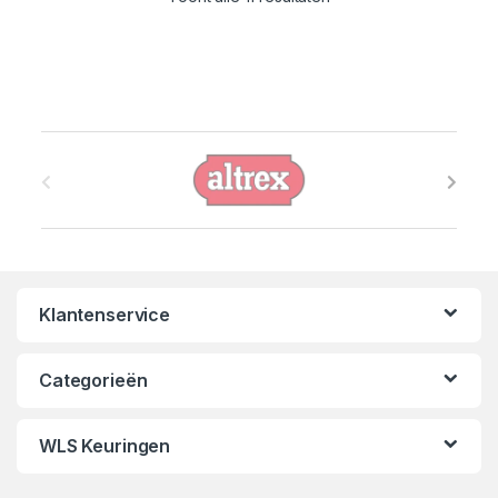
B
r
a
n
Klantenservice
d
s
Categorieën
C
WLS Keuringen
a