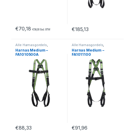
€
70,18
€
185,13
€
58,00
Excl. BTW
Dit product heeft meerdere var
Alle Harnasgordels
,
Alle Harnasgordels
,
Harnasgordels
,
Medium
,
Harnasgordels
,
Medium
,
Harnas Medium –
Harnas Medium –
Valbeveiliging
Valbeveiliging
FA1010500A
FA1011100
€
88,33
€
91,96
Dit product heeft meerdere variaties. Deze optie kan geko
Dit product heeft meerdere var