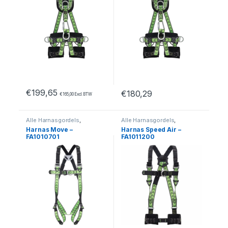
€
199,65
€
180,29
€
165,00
Excl. BTW
Dit product heeft meerdere var
Alle Harnasgordels
,
Alle Harnasgordels
,
Harnasgordels
,
Medium
,
Harnasgordels
,
Medium
,
Harnas Move –
Harnas Speed Air –
Valbeveiliging
Valbeveiliging
FA1010701
FA1011200