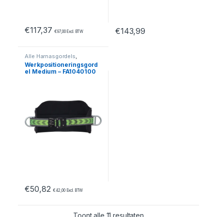
€
117,37
€
143,99
€
97,00
Excl. BTW
Dit product heeft meerdere var
Alle Harnasgordels
,
Harnasgordels
,
Medium
,
Werkpositioneringsgord
Valbeveiliging
el Medium – FA1040100
€
50,82
€
42,00
Excl. BTW
Toont alle 11 resultaten