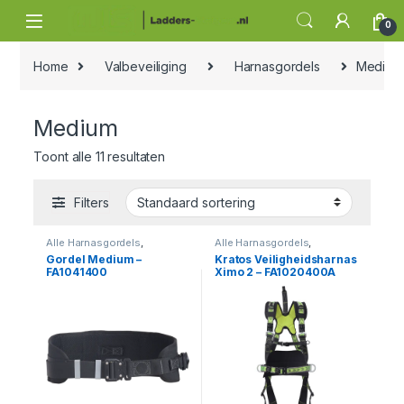
Skip to navigation
Skip to content
0
Home
Valbeveiliging
Harnasgordels
Medium
Medium
Toont alle 11 resultaten
Filters
Alle Harnasgordels
,
Alle Harnasgordels
,
Harnasgordels
,
Medium
,
Harnasgordels
,
Medium
,
Gordel Medium –
Kratos Veiligheidsharnas
Valbeveiliging
Valbeveiliging
FA1041400
Ximo 2 – FA1020400A