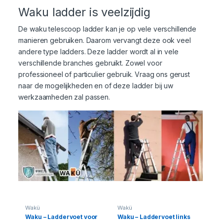
Waku ladder is veelzijdig
De
waku
telescoop ladder kan je op vele verschillende
manieren gebruiken. Daarom vervangt deze ook veel
andere type ladders. Deze ladder wordt al in vele
verschillende branches gebruikt. Zowel voor
professioneel of particulier gebruik. Vraag ons gerust
naar de mogelijkheden en of deze ladder bij uw
werkzaamheden zal passen.
Wakü
Wakü
Waku – Laddervoet voor
Waku – Laddervoet links