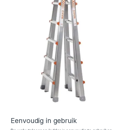
Eenvoudig in gebruik