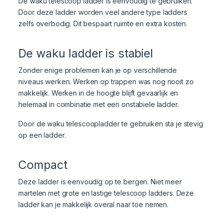
De waku telescoop ladder is eenvoudig te gebruiken.
Door deze ladder worden veel andere type ladders
zelfs overbodig. Dit bespaart ruimte en extra kosten.
De waku ladder is stabiel
Zonder enige problemen kan je op verschillende
niveaus werken. Werken op trappen was nog nooit zo
makkelijk. Werken in de hoogte blijft gevaarlijk en
helemaal in combinatie met een onstabiele ladder.
Door de waku telescoopladder te gebruiken sta je stevig
op een ladder.
Compact
Deze ladder is eenvoudig op te bergen. Niet meer
martelen met grote en lastige telescoop ladders. Deze
ladder kan je makkelijk overal naar toe nemen.