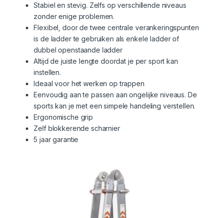
Stabiel en stevig. Zelfs op verschillende niveaus
zonder enige problemen.
Flexibel, door de twee centrale verankeringspunten
is de ladder te gebruiken als enkele ladder of
dubbel openstaande ladder
Altijd de juiste lengte doordat je per sport kan
instellen.
Ideaal voor het werken op trappen
Eenvoudig aan te passen aan ongelijke niveaus. De
sports kan je met een simpele handeling verstellen.
Ergonomische grip
Zelf blokkerende scharnier
5 jaar garantie