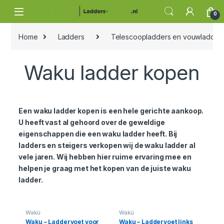
Skip to navigation
Skip to content
0
Home
Ladders
Telescoopladders en vouwladder
Waku ladder kopen
Een waku ladder kopen is een hele gerichte aankoop.
U heeft vast al gehoord over de geweldige
eigenschappen die een waku ladder heeft. Bij
ladders en steigers verkopen wij de waku ladder al
vele jaren. Wij hebben hier ruime ervaring mee en
helpen je graag met het kopen van de juiste
waku
ladder
.
Wakü
Wakü
Waku – Laddervoet voor
Waku – Laddervoet links