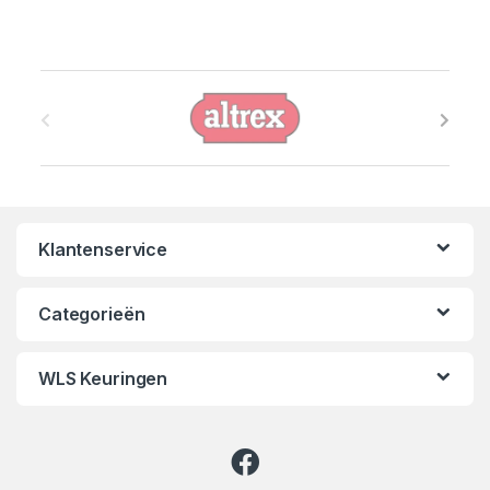
B
r
a
n
Klantenservice
d
s
Categorieën
C
WLS Keuringen
a
r
o