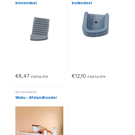
binnendeel
buitendeel
€
8,47
€
12,10
€
7,00
Excl. BTW
€
10,00
Excl. BTW
Accessoires
Waku – Afstandhouder