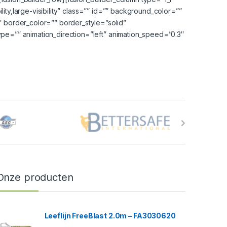
lity,large-visibility” class=”” id=”” background_color=””
border_color=”” border_style=”solid”
pe=”” animation_direction=”left” animation_speed=”0.3″
Onze producten
Leeflijn FreeBlast 2.0m – FA3030620