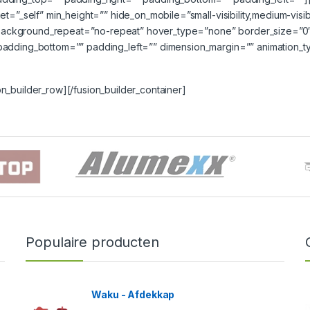
t=”_self” min_height=”” hide_on_mobile=”small-visibility,medium-visibi
background_repeat=”no-repeat” hover_type=”none” border_size=”0″ 
padding_bottom=”” padding_left=”” dimension_margin=”” animation_ty
n_builder_row][/fusion_builder_container]
Populaire producten
Waku - Afdekkap