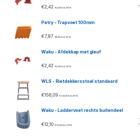
€
2,42
€
2,00
Excl. BTW
Petry - Trapvoet 100mm
€
7,87
€
6,50
Excl. BTW
Waku - Afdekkap met gleuf
€
2,42
€
2,00
Excl. BTW
WLS - Rietdekkersstoel standaard
€
156,09
€
129,00
Excl. BTW
Waku - Laddervoet rechts buitendeel
€
12,10
€
10,00
Excl. BTW