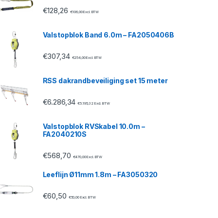
€
128,26
€
106,00
Excl. BTW
Valstopblok Band 6.0m – FA2050406B
€
307,34
€
254,00
Excl. BTW
RSS dakrandbeveiliging set 15 meter
€
6.286,34
€
5.195,32
Excl. BTW
Valstopblok RVSkabel 10.0m –
FA2040210S
€
568,70
€
470,00
Excl. BTW
Leeflijn Ø11mm 1.8m – FA3050320
€
60,50
€
50,00
Excl. BTW