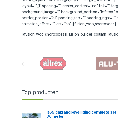
layout=”1_1″ spacing=”” center_content=”no” link=”” targe
background_image=”” background_position=”left top” 
border_position=”all” padding_top=”” padding_right=”” 
animation_offset=”” last=”no”][fusion_woo_shortcodes]
[/fusion_woo_shortcodes][/fusion_builder_column][/fusio
B
r
a
n
Top producten
d
s
RSS dakrandbeveiliging complete set
30 meter