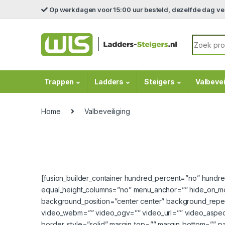
Skip to navigation
Skip to content
Op werkdagen voor 15:00 uur besteld, dezelfde dag v
Search fo
Trappen
Ladders
Steigers
Valbevei
Home
Valbeveiliging
[fusion_builder_container hundred_percent=”no” hundr
equal_height_columns=”no” menu_anchor=”” hide_on_mobil
background_position=”center center” background_repe
video_webm=”” video_ogv=”” video_url=”” video_aspec
border_style=”solid” margin_top=”” margin_bottom=”” pa