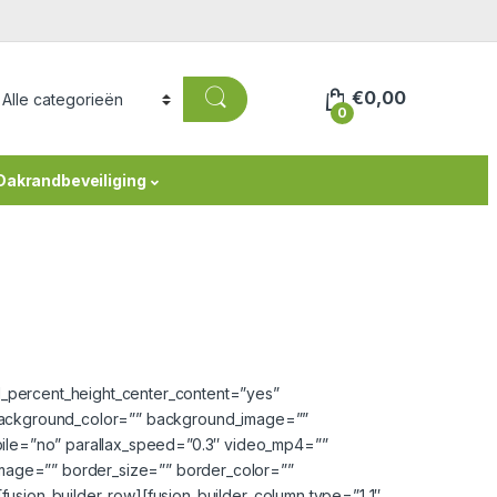
€
0,00
0
Dakrandbeveiliging
d_percent_height_center_content=”yes”
”” background_color=”” background_image=””
ile=”no” parallax_speed=”0.3″ video_mp4=””
mage=”” border_size=”” border_color=””
usion_builder_row][fusion_builder_column type=”1_1″