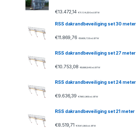
C
€
13.472,14
a
€
11.134,00
Excl. BTW
RSS dakrandbeveiliging set 30 meter
r
€
11.869,76
o
€
9.809,72
Excl. BTW
u
RSS dakrandbeveiliging set 27 meter
s
€
10.753,08
€
8.886,84
Excl. BTW
e
RSS dakrandbeveiliging set 24 meter
l
€
9.636,39
€
7.963,96
Excl. BTW
RSS dakrandbeveiliging set 21 meter
€
8.519,71
€
7.041,08
Excl. BTW