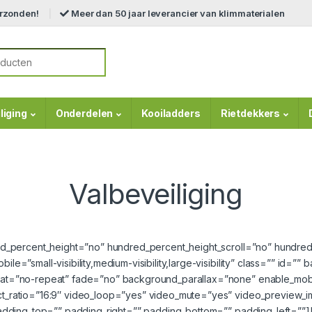
erzonden!
Meer dan 50 jaar leverancier van klimmaterialen
r:
liging
Onderdelen
Kooiladders
Rietdekkers
Valbeveiliging
ed_percent_height=”no” hundred_percent_height_scroll=”no” hundre
e=”small-visibility,medium-visibility,large-visibility” class=”” id=
at=”no-repeat” fade=”no” background_parallax=”none” enable_mob
t_ratio=”16:9″ video_loop=”yes” video_mute=”yes” video_preview_i
dding_top=”” padding_right=”” padding_bottom=”” padding_left=””][f