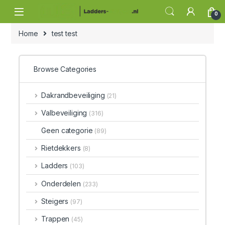
Skip to navigation
Skip to content
0
Home
test test
Browse Categories
Dakrandbeveiliging
(21)
Valbeveiliging
(316)
Geen categorie
(89)
Rietdekkers
(8)
Ladders
(103)
Onderdelen
(233)
Steigers
(97)
Trappen
(45)