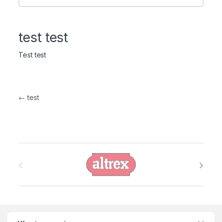
test test
Test test
Bericht navigatie
←
test
B
r
a
n