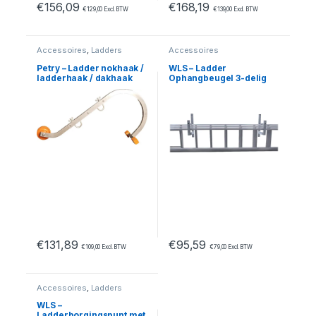
€
156,09
€
168,19
€
129,00
Excl. BTW
€
139,00
Excl. BTW
Accessoires
,
Ladders
Accessoires
Petry – Ladder nokhaak /
WLS – Ladder
ladderhaak / dakhaak
Ophangbeugel 3-delig
ladder
€
131,89
€
95,59
€
109,00
Excl. BTW
€
79,00
Excl. BTW
Accessoires
,
Ladders
WLS –
Ladderborgingspunt met