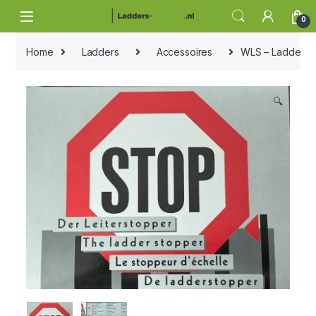
Skip to navigation
Skip to content
0
Home
Ladders
Accessoires
WLS – Ladderst
🔍