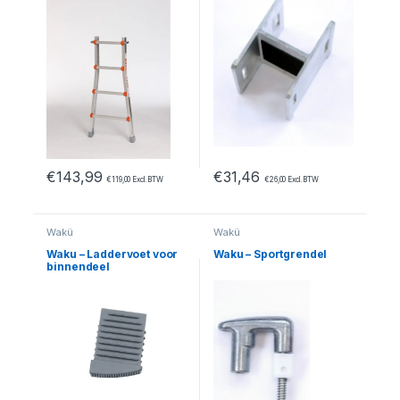
€
143,99
€
31,46
€
119,00
Excl. BTW
€
26,00
Excl. BTW
Wakü
Wakü
Waku – Laddervoet voor
Waku – Sportgrendel
binnendeel