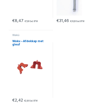
€
8,47
€
31,46
€
7,00
Excl. BTW
€
26,00
Excl. BTW
Wakü
Waku – Afdekkap met
gleuf
€
2,42
€
2,00
Excl. BTW