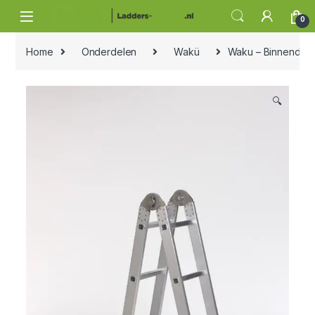
Skip to navigation
Skip to content
0
Home
Onderdelen
Wakü
Waku – Binnendeel
🔍