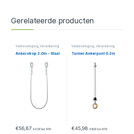
Gerelateerde producten
Valbeveiliging
,
Verankering
Valbeveiliging
,
Verankering
Ankerstrop 2.0m – Staal
Tuimel Ankerpunt 0.2m
€
56,87
€
45,98
€
47,00
Excl. BTW
€
38,00
Excl. BTW