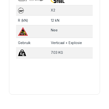
X2
R (kN)
12 kN
Nee
Gebruik
Verticaal + Explosie
7.03 KG