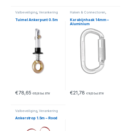
Valbeveiliging
,
Verankering
Haken & Connectoren
,
Valbeveiliging
Tuimel Ankerpunt 0.5m
Karabijnhaak 14mm –
Aluminium
€
78,65
€
21,78
€
65,00
Excl. BTW
€
18,00
Excl. BTW
Valbeveiliging
,
Verankering
Ankerstrop 1.5m – Rood