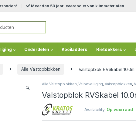
erzonden!
Meer dan 50 jaar leverancier van klimmaterialen
r:
liging
Onderdelen
Kooiladders
Rietdekkers
Alle Valstopblokken
Valstopblok RVSkabel 10.0m
Alle Valstopblokken
,
Valbeveiliging
,
Valstopblokken
,
V
🔍
Valstopblok RVSkabel 10.
Availability:
Op voorraad