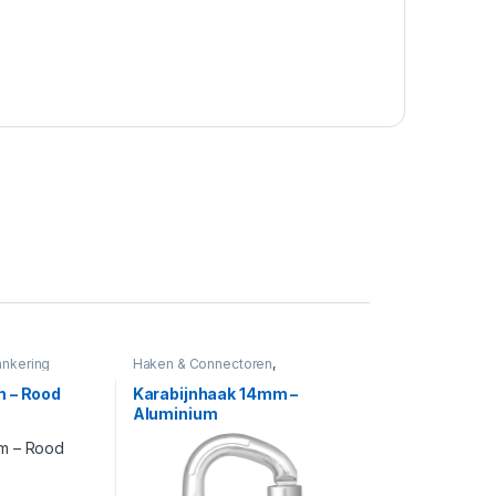
ankering
Haken & Connectoren
,
Valbeveiliging
m – Rood
Karabijnhaak 14mm –
Aluminium