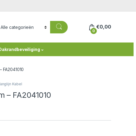
€
0,00
0
Dakrandbeveiliging
 – FA2041010
anglijn Kabel
0m – FA2041010