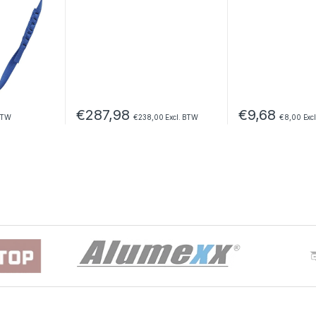
€
287,98
€
9,68
BTW
€
238,00
Excl. BTW
€
8,00
Exc