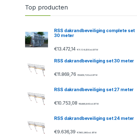
n
Top producten
d
s
RSS dakrandbeveiliging complete set
30 meter
C
€
13.472,14
a
€
11.134,00
Excl. BTW
RSS dakrandbeveiliging set 30 meter
r
€
11.869,76
o
€
9.809,72
Excl. BTW
u
RSS dakrandbeveiliging set 27 meter
s
€
10.753,08
€
8.886,84
Excl. BTW
e
RSS dakrandbeveiliging set 24 meter
l
€
9.636,39
€
7.963,96
Excl. BTW