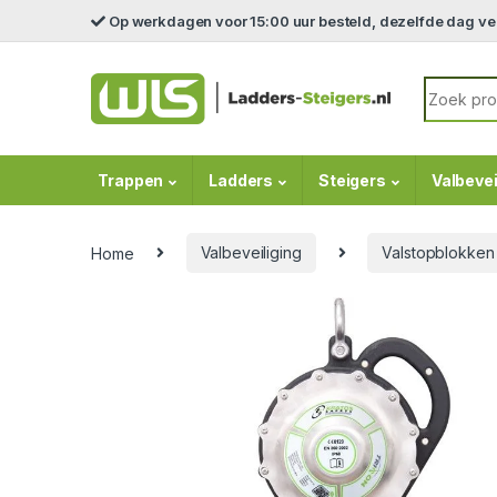
Skip to navigation
Skip to content
Op werkdagen voor 15:00 uur besteld, dezelfde dag v
Search fo
Trappen
Ladders
Steigers
Valbevei
Home
Valbeveiliging
Valstopblokken