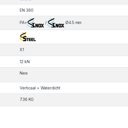
EN 360
PA+
/
Ø4.5 mm
X1
12 kN
Nee
Verticaal + Waterdicht
7.36 KG