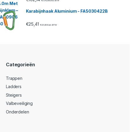
€
134,00
Excl. BTW
Karabijnhaak Aluminium - FA5030422B
€
25,41
€
21,00
Excl. BTW
Categorieën
Trappen
Ladders
Steigers
Valbeveiliging
Onderdelen