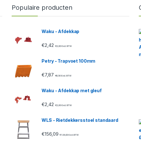
Populaire producten
Waku - Afdekkap
€
2,42
€
2,00
Excl. BTW
Petry - Trapvoet 100mm
€
7,87
€
6,50
Excl. BTW
Waku - Afdekkap met gleuf
€
2,42
€
2,00
Excl. BTW
WLS - Rietdekkersstoel standaard
€
156,09
€
129,00
Excl. BTW