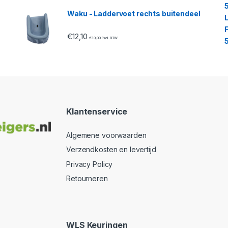
Waku - Laddervoet rechts buitendeel
€
12,10
€
10,00
Excl. BTW
Klantenservice
Algemene voorwaarden
Verzendkosten en levertijd
Privacy Policy
Retourneren
WLS Keuringen