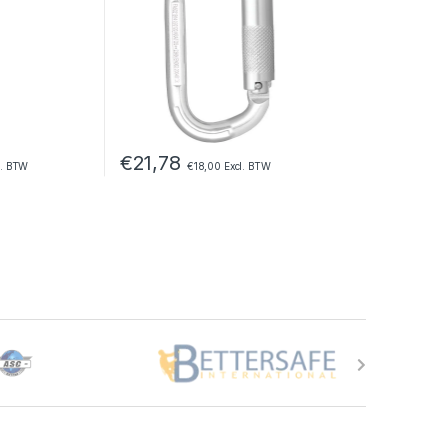
€
21,78
l. BTW
€
18,00
Excl. BTW