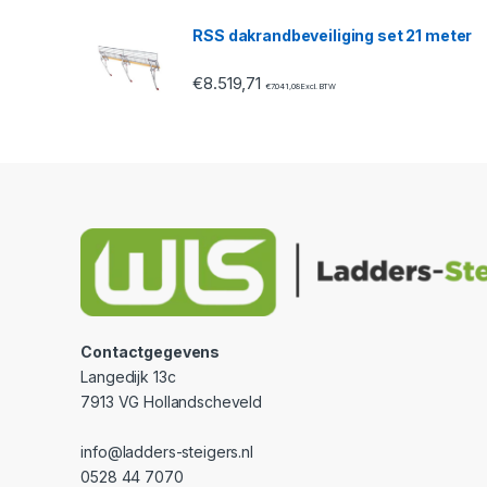
RSS dakrandbeveiliging set 21 meter
€
8.519,71
€
7.041,08
Excl. BTW
Contactgegevens
Langedijk 13c
7913 VG Hollandscheveld
info@ladders-steigers.nl
0528 44 7070