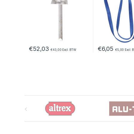
€
52,03
€
6,05
€
43,00
Excl. BTW
€
5,00
Excl. 
B
r
a