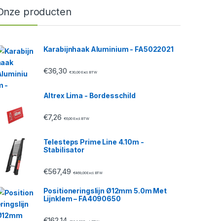
Onze producten
Karabijnhaak Aluminium - FA5022021
€
36,30
€
30,00
Excl. BTW
Altrex Lima - Bordesschild
€
7,26
€
6,00
Excl. BTW
Telesteps Prime Line 4.10m -
Stabilisator
€
567,49
€
469,00
Excl. BTW
Positioneringslijn Ø12mm 5.0m Met
Lijnklem – FA4090650
€
162,14