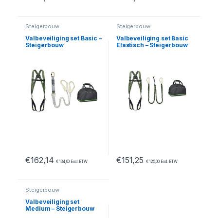
Dit product heeft meerdere variaties. Deze optie kan geko
Dit product heeft meerdere var
Steigerbouw
Steigerbouw
Valbeveiliging set Basic –
Valbeveiliging set Basic
Steigerbouw
Elastisch – Steigerbouw
€
162,14
€
151,25
€
134,00
Excl. BTW
€
125,00
Excl. BTW
Steigerbouw
Valbeveiliging set
Medium – Steigerbouw