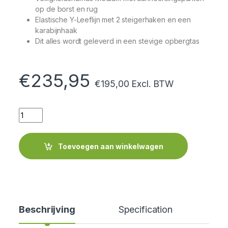
op de borst en rug
Elastische Y-Leeflijn met 2 steigerhaken en een
karabijnhaak
Dit alles wordt geleverd in een stevige opbergtas
€
235,95
€
195,00
Excl. BTW
Quantity
Toevoegen aan winkelwagen
Beschrijving
Specification
Cer