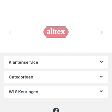
B
r
a
n
Klantenservice
d
s
Categorieën
C
WLS Keuringen
a
r