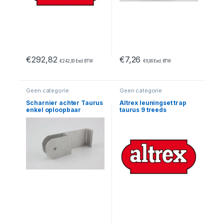
€
292,82
€
7,26
€
242,00
Excl. BTW
€
6,00
Excl. BTW
Geen categorie
Geen categorie
Scharnier achter Taurus
Altrex leuningset trap
enkel oploopbaar
taurus 9 treeds
/magazijntrap