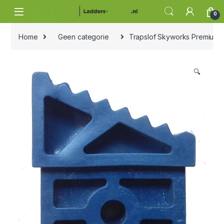
Skip to navigation
Skip to content
0
Home
Geen categorie
Trapslof Skyworks Premium 
🔍