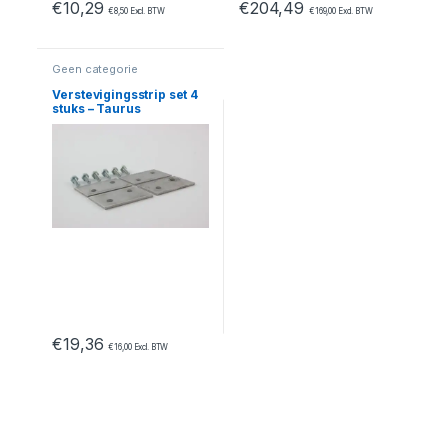
€
10,29
€
204,49
€
8,50
Excl. BTW
€
169,00
Excl. BTW
Geen categorie
Verstevigingsstrip set 4
stuks – Taurus
Magazijntrap
€
19,36
€
16,00
Excl. BTW