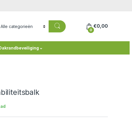
€
0,00
0
Dakrandbeveiliging
iliteitsbalk
aad