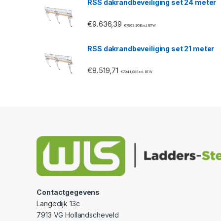
RSS dakrandbeveiliging set 24 meter
l
€
9.636,39
€
7.963,96
Excl. BTW
RSS dakrandbeveiliging set 21 meter
€
8.519,71
€
7.041,08
Excl. BTW
Contactgegevens
Langedijk 13c
7913 VG Hollandscheveld