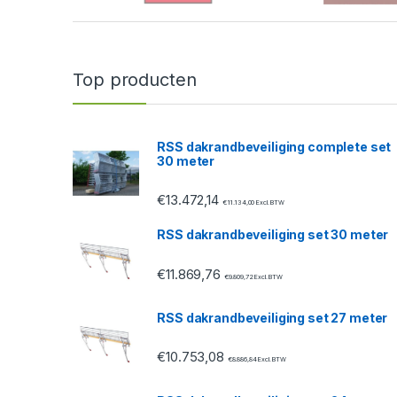
a
n
Top producten
d
s
RSS dakrandbeveiliging complete set
30 meter
C
€
13.472,14
a
€
11.134,00
Excl. BTW
RSS dakrandbeveiliging set 30 meter
r
€
11.869,76
o
€
9.809,72
Excl. BTW
u
RSS dakrandbeveiliging set 27 meter
s
€
10.753,08
€
8.886,84
Excl. BTW
e