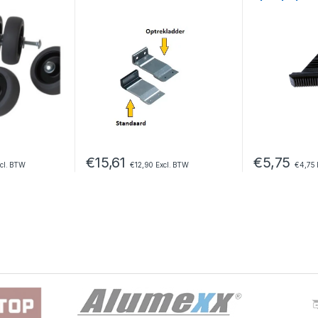
€
15,61
€
5,75
cl. BTW
€
12,90
Excl. BTW
€
4,75