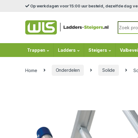
Skip to navigation
Skip to content
Op werkdagen voor 15:00 uur besteld, dezelfde dag v
Search fo
Trappen
Ladders
Steigers
Valbevei
Home
Onderdelen
Solide
So