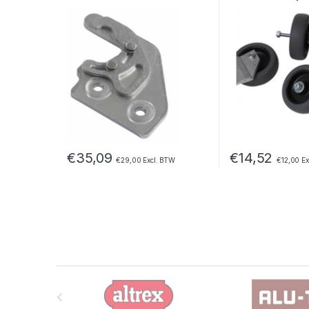
€
35,09
€
14,52
€
29,00
Excl. BTW
€
12,00
Ex
B
r