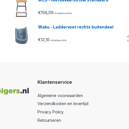
€
156,09
€
129,00
Excl. BTW
Waku - Laddervoet rechts buitendeel
€
12,10
€
10,00
Excl. BTW
Klantenservice
Algemene voorwaarden
Verzendkosten en levertijd
Privacy Policy
Retourneren