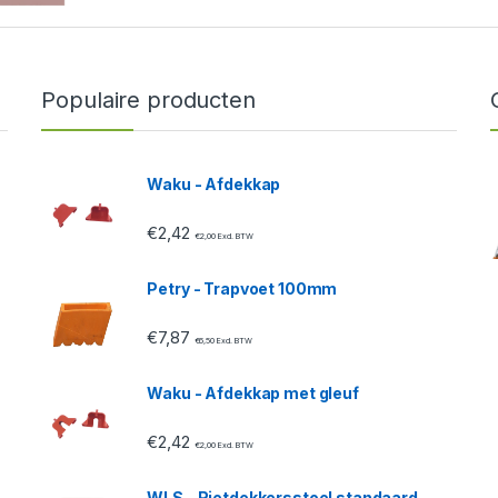
Populaire producten
Waku - Afdekkap
€
2,42
€
2,00
Excl. BTW
Petry - Trapvoet 100mm
€
7,87
€
6,50
Excl. BTW
Waku - Afdekkap met gleuf
€
2,42
€
2,00
Excl. BTW
WLS - Rietdekkersstoel standaard