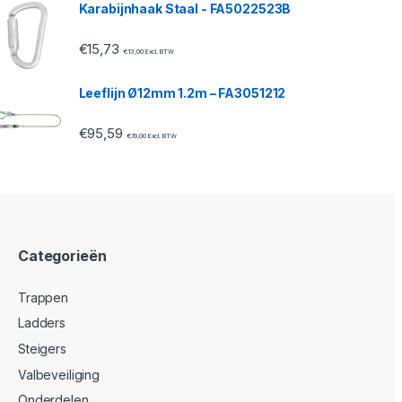
Karabijnhaak Staal - FA5022523B
€
15,73
€
13,00
Excl. BTW
Leeflijn Ø12mm 1.2m – FA3051212
€
95,59
€
79,00
Excl. BTW
Categorieën
Trappen
Ladders
Steigers
Valbeveiliging
Onderdelen