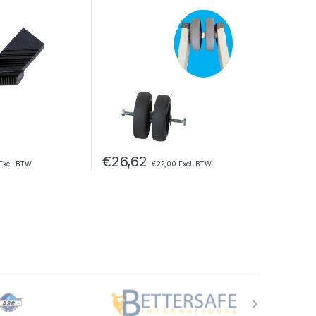
€
26,62
Excl. BTW
€
22,00
Excl. BTW