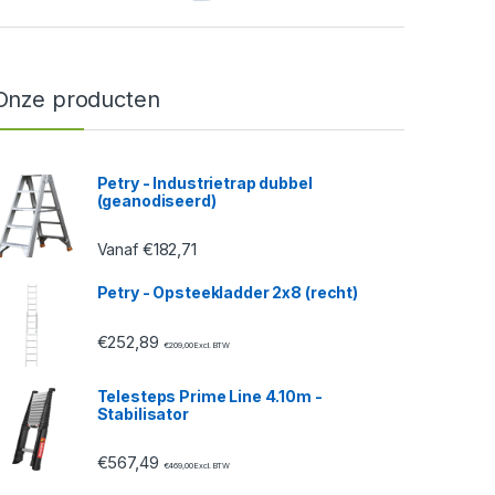
Onze producten
Petry - Industrietrap dubbel
(geanodiseerd)
€
182,71
Vanaf
Petry - Opsteekladder 2x8 (recht)
€
252,89
€
209,00
Excl. BTW
Telesteps Prime Line 4.10m -
Stabilisator
€
567,49
€
469,00
Excl. BTW