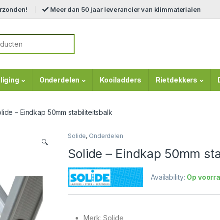
erzonden!
Meer dan 50 jaar leverancier van klimmaterialen
r:
liging
Onderdelen
Kooiladders
Rietdekkers
lide – Eindkap 50mm stabiliteitsbalk
Solide
,
Onderdelen
🔍
Solide – Eindkap 50mm stab
Availability:
Op voorr
Merk: Solide