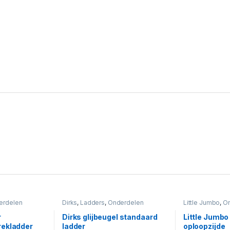
erdelen
Dirks
,
Ladders
,
Onderdelen
Little Jumbo
,
On
r
Dirks glijbeugel standaard
Little Jumbo
rekladder
ladder
oploopzijde