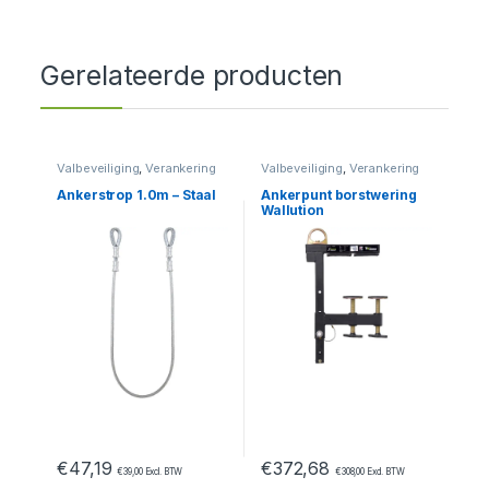
Gerelateerde producten
Valbeveiliging
,
Verankering
Valbeveiliging
,
Verankering
Ankerstrop 1.0m – Staal
Ankerpunt borstwering
Wallution
€
47,19
€
372,68
€
39,00
Excl. BTW
€
308,00
Excl. BTW