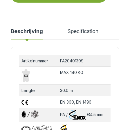
Beschrijving
Specification
Cer
Artikelnummer
FA2040130S
MAX 140 KG
Lengte
30.0 m
EN 360, EN 1496
PA /
Ø4.5 mm