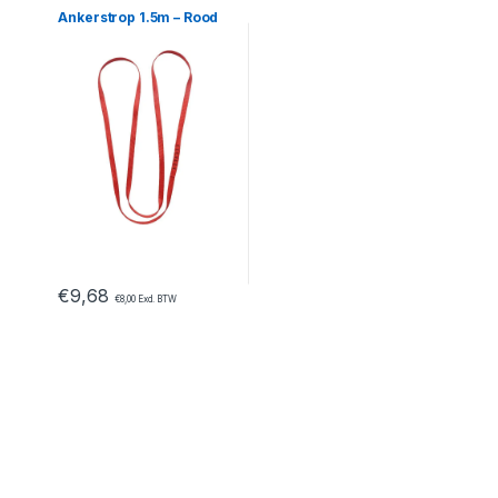
Ankerstrop 1.5m – Rood
€
9,68
€
8,00
Excl. BTW