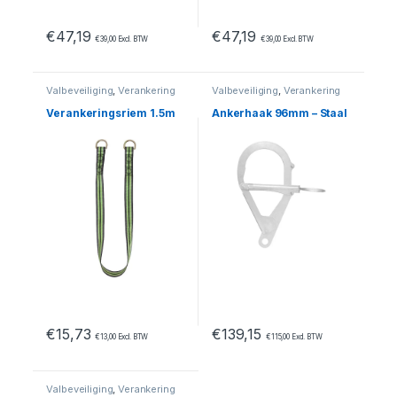
€
47,19
€
47,19
€
39,00
Excl. BTW
€
39,00
Excl. BTW
Valbeveiliging
,
Verankering
Valbeveiliging
,
Verankering
Verankeringsriem 1.5m
Ankerhaak 96mm – Staal
€
15,73
€
139,15
€
13,00
Excl. BTW
€
115,00
Excl. BTW
Valbeveiliging
,
Verankering