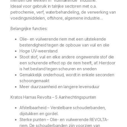
mensen die werken in “vuilmakende” industrie.
Ideaal voor gebruik in talrijke sectoren met o.a.
petrochemie, verf, waterbehandeling, de verwerking van
voedingsmiddelen, offshore, algemene industrie…
Belangrijke functies:
Olie- en vuilwerende riem met een uitstekende
bestendigheid tegen de opbouw van vuil en olie
Hoge UV-weerstand
Stoot stof, vuil en elke andere ongewenste stof die
een schurende effect op de riem heeft, af. Hierdoor
is het bestand tegen scheuren en sneden
Gemakkelijk onderhoud, wordt in enkele seconden
schoongemaakt
Meer duurzaamheid en langere levensduur
Kratos Harnas Revolta – 5 Aanhechtingspunten
Afstelbaarheid –
Verstelbare schouderbanden,
dijstukken en gordel.
Sterke punten –
Olie- en vuilwerende REVOLTA-
riem. De
schouderbanden zijn voorzien van