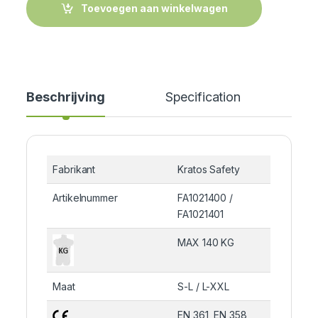
Toevoegen aan winkelwagen
Beschrijving
Specification
Cer
Fabrikant
Kratos Safety
Artikelnummer
FA1021400 /
FA1021401
MAX 140 KG
Maat
S-L / L-XXL
EN 361, EN 358