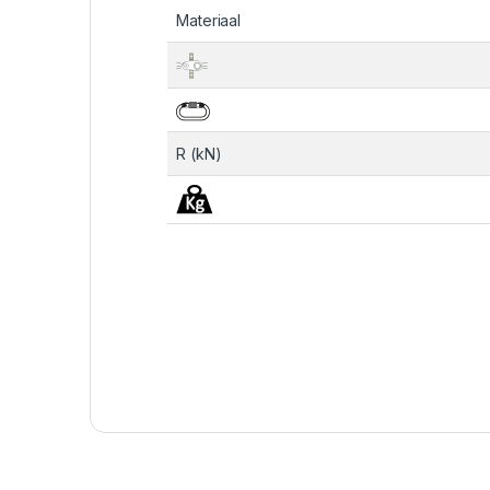
Materiaal
R (kN)