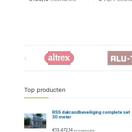
B
r
a
n
Top producten
d
s
RSS dakrandbeveiliging complete set
30 meter
C
€
13.472,14
€
11.134,00
Excl. BTW