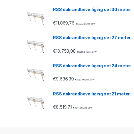
a
RSS dakrandbeveiliging set 30 meter
r
€
11.869,76
o
€
9.809,72
Excl. BTW
u
RSS dakrandbeveiliging set 27 meter
s
€
10.753,08
€
8.886,84
Excl. BTW
e
RSS dakrandbeveiliging set 24 meter
l
€
9.636,39
€
7.963,96
Excl. BTW
RSS dakrandbeveiliging set 21 meter
€
8.519,71
€
7.041,08
Excl. BTW