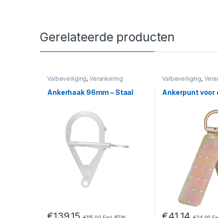
Gerelateerde producten
Valbeveiliging
,
Verankering
Valbeveiliging
,
Vera
Ankerhaak 96mm – Staal
Ankerpunt voor 
€
139,15
€
41,14
€
115,00
Excl. BTW
€
34,00
Ex