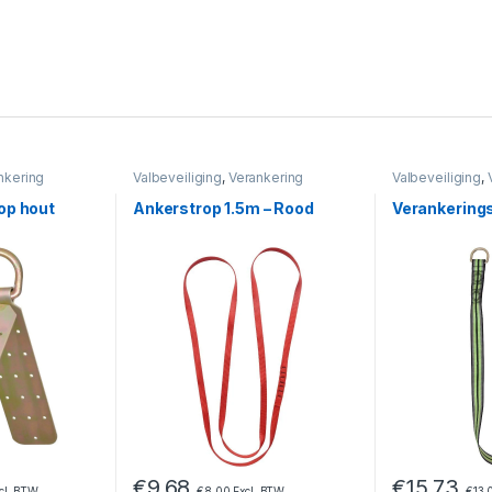
nkering
Valbeveiliging
,
Verankering
Valbeveiliging
,
op hout
Ankerstrop 1.5m – Rood
Verankering
€
9,68
€
15,73
cl. BTW
€
8,00
Excl. BTW
€
13,