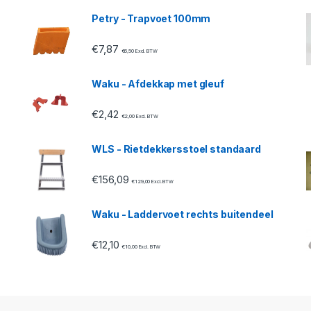
Petry - Trapvoet 100mm
€
7,87
€
6,50
Excl. BTW
Waku - Afdekkap met gleuf
€
2,42
€
2,00
Excl. BTW
WLS - Rietdekkersstoel standaard
€
156,09
€
129,00
Excl. BTW
Waku - Laddervoet rechts buitendeel
€
12,10
€
10,00
Excl. BTW