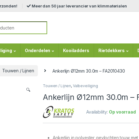
erzonden!
Meer dan 50 jaar leverancier van klimmaterialen
r:
liging
Onderdelen
Kooiladders
Rietdekkers
Touwen / Lijnen
Ankerlijn Ø12mm 30.0m – FA2010430
Touwen / Lijnen
,
Valbeveiliging
🔍
Ankerlijn Ø12mm 30.0m –
Availability:
Op voorraad
Ankerlijn in polyester gevlochten touw me