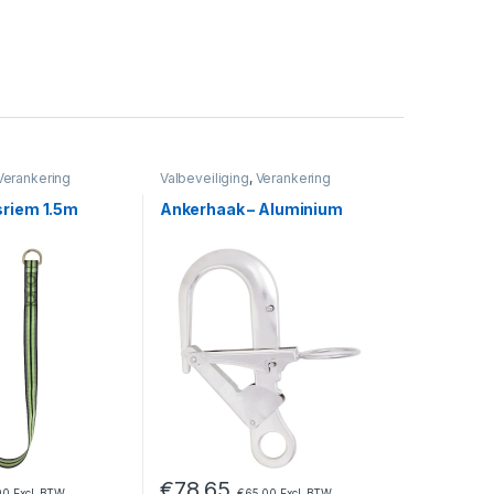
Verankering
Valbeveiliging
,
Verankering
sriem 1.5m
Ankerhaak – Aluminium
€
78,65
00
Excl. BTW
€
65,00
Excl. BTW