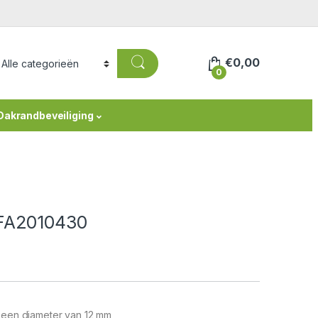
€
0,00
0
Dakrandbeveiliging
 FA2010430
t een diameter van 12 mm