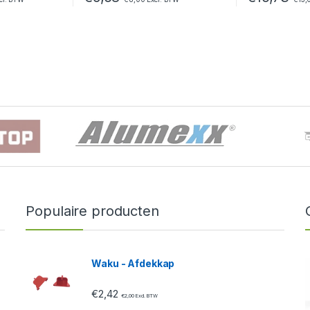
Populaire producten
Waku - Afdekkap
€
2,42
€
2,00
Excl. BTW