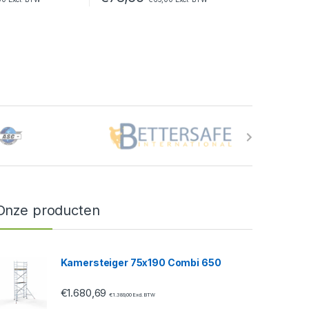
Onze producten
Kamersteiger 75x190 Combi 650
€
1.680,69
€
1.389,00
Excl. BTW