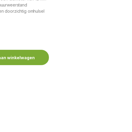
huurweerstand
n doorzichtig omhulsel
aan winkelwagen