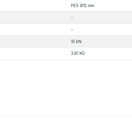
PES Ø12 mm
–
–
15 kN
3.81 KG