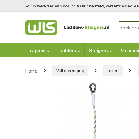
Skip to navigation
Skip to content
Op werkdagen voor 15:00 uur besteld, dezelfde dag v
Search fo
Trappen
Ladders
Steigers
Valbevei
Home
Valbeveiliging
Lijnen