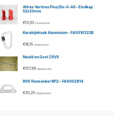
Altrex Varitrex Plus/Do-it-All - Eindkap
52x23mm
€
13,92
€
11,50
Excl. BTW
Karabijnhaak Aluminium - FA5010322B
€
18,15
€
15,00
Excl. BTW
Naald en Goot | RVS
€
107,69
€
89,00
Excl. BTW
RVS flensanker M12 – FA6002814
€
30,25
€
25,00
Excl. BTW